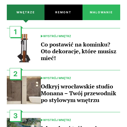
WNĘTRZE
REMONT
MALOWANIE
1
WYSTRÓJ WNĘTRZ
POSTED
IN
Co postawić na kominku?
Oto dekoracje, które musisz
mieć!
2
WYSTRÓJ WNĘTRZ
POSTED
IN
Odkryj wrocławskie studio
Monana – Twój przewodnik
po stylowym wnętrzu
3
WYSTRÓJ WNĘTRZ
POSTED
IN