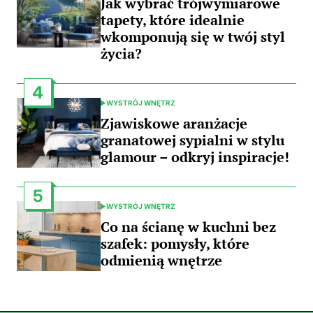
Jak wybrać trójwymiarowe
tapety, które idealnie
wkomponują się w twój styl
życia?
4
WYSTRÓJ WNĘTRZ
POSTED
IN
Zjawiskowe aranżacje
granatowej sypialni w stylu
glamour – odkryj inspiracje!
5
WYSTRÓJ WNĘTRZ
POSTED
IN
Co na ścianę w kuchni bez
szafek: pomysły, które
odmienią wnętrze