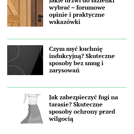
Jakie drzwi do łazienki
wybrać – forumowe
opinie i praktyczne
wskazówki
Czym myć kuchnię
indukcyjną? Skuteczne
sposoby bez smug i
zarysowań
Jak zabezpieczyć fugi na
tarasie? Skuteczne
sposoby ochrony przed
wilgocią