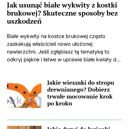
Jak usunąć białe wykwity z kostki
brukowej? Skuteczne sposoby bez
uszkodzeń
Białe wykwity na kostce brukowej często
zaskakują właścicieli nowo ułożonej
nawierzchni. Jeśli zgłębiasz tę tematykę to
odkryj piękne i łatwe w uprawie białe kwiaty do
swojego domu i ogrodu. Niejednokrotnie
spotykam się z sytuacjami, w których świeżo
Jakie wieszaki do stropu
położona kostka zaczyna...
drewnianego? Dobierz
trwałe mocowanie krok
po kroku