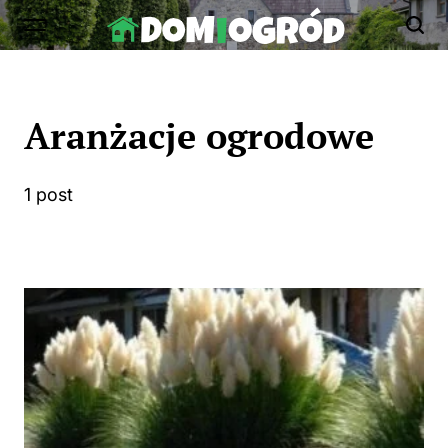
Skip
to
Dom-
content
Ogród.edu.pl
Aranżacje ogrodowe
1 post