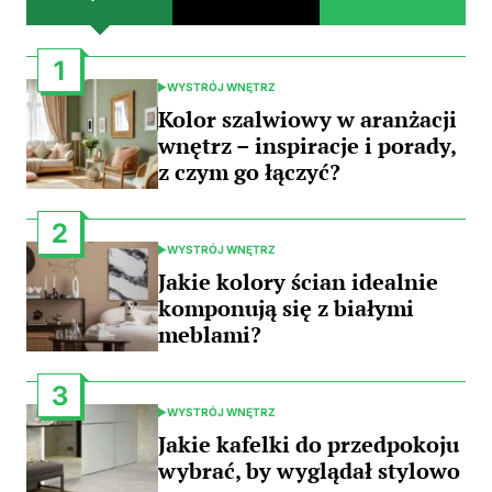
1
WYSTRÓJ WNĘTRZ
POSTED
IN
Kolor szalwiowy w aranżacji
wnętrz – inspiracje i porady,
z czym go łączyć?
2
WYSTRÓJ WNĘTRZ
POSTED
IN
Jakie kolory ścian idealnie
komponują się z białymi
meblami?
3
WYSTRÓJ WNĘTRZ
POSTED
IN
Jakie kafelki do przedpokoju
wybrać, by wyglądał stylowo