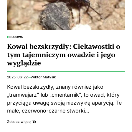
BUDOWA
POSTED
IN
Kowal bezskrzydły: Ciekawostki o
tym tajemniczym owadzie i jego
wyglądzie
2025-06-22
Wiktor Matysik
Kowal bezskrzydły, znany również jako
„tramwajarz” lub „cmentarnik”, to owad, który
przyciąga uwagę swoją niezwykłą aparycją. Te
małe, czerwono-czarne stworki…
Zobacz więcej