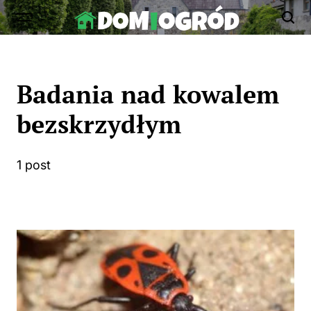
Skip
to
Dom-
content
Ogród.edu.pl
Badania nad kowalem
bezskrzydłym
1 post