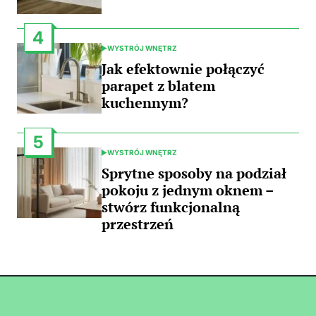
4
WYSTRÓJ WNĘTRZ
POSTED
IN
Jak efektownie połączyć
parapet z blatem
kuchennym?
5
WYSTRÓJ WNĘTRZ
POSTED
IN
Sprytne sposoby na podział
pokoju z jednym oknem –
stwórz funkcjonalną
przestrzeń