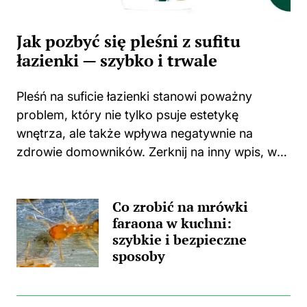
Jak pozbyć się pleśni z sufitu
łazienki — szybko i trwale
Pleśń na suficie łazienki stanowi poważny
problem, który nie tylko psuje estetykę
wnętrza, ale także wpływa negatywnie na
zdrowie domowników. Zerknij na inny wpis, w
którym pojawił się podobny wątek.
Zastanawiasz się, skąd wzięła się ta
Co zrobić na mrówki
nieprzyjemna towarzyszka? Główną
faraona w kuchni:
przyczyną...
szybkie i bezpieczne
sposoby