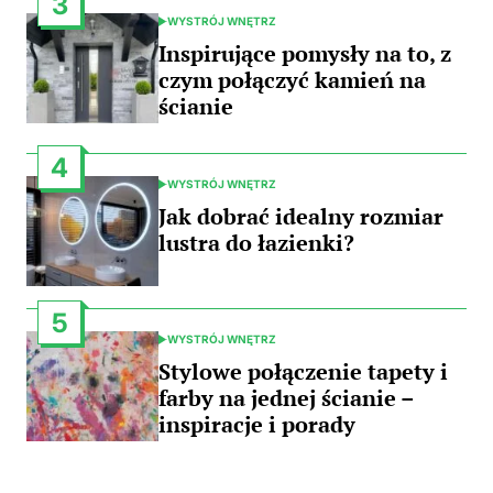
3
WYSTRÓJ WNĘTRZ
POSTED
IN
Inspirujące pomysły na to, z
czym połączyć kamień na
ścianie
4
WYSTRÓJ WNĘTRZ
POSTED
IN
Jak dobrać idealny rozmiar
lustra do łazienki?
5
WYSTRÓJ WNĘTRZ
POSTED
IN
Stylowe połączenie tapety i
farby na jednej ścianie –
inspiracje i porady