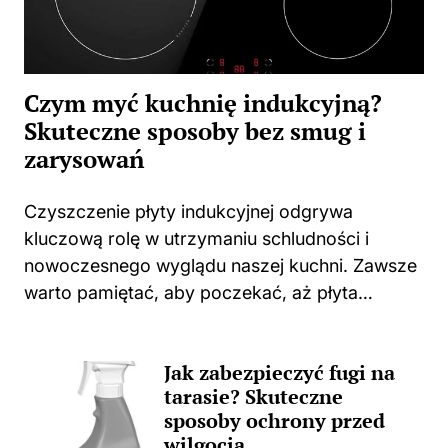
Czym myć kuchnię indukcyjną?
Skuteczne sposoby bez smug i
zarysowań
Czyszczenie płyty indukcyjnej odgrywa
kluczową rolę w utrzymaniu schludności i
nowoczesnego wyglądu naszej kuchni. Zawsze
warto pamiętać, aby poczekać, aż płyta
całkowicie ostygnie po gotowaniu. Użycie
jakichkolwiek środków czyszczących na ciepłej
Jak zabezpieczyć fugi na
powierzchni może prowadzić do
tarasie? Skuteczne
nieprzyjemnych zapachów, a także trwałych...
sposoby ochrony przed
wilgocią