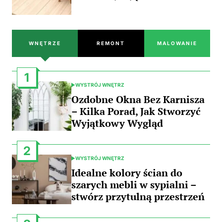
WNĘTRZE
REMONT
MALOWANIE
1
WYSTRÓJ WNĘTRZ
POSTED
IN
Ozdobne Okna Bez Karnisza
– Kilka Porad, Jak Stworzyć
Wyjątkowy Wygląd
2
WYSTRÓJ WNĘTRZ
POSTED
IN
Idealne kolory ścian do
szarych mebli w sypialni –
stwórz przytulną przestrzeń