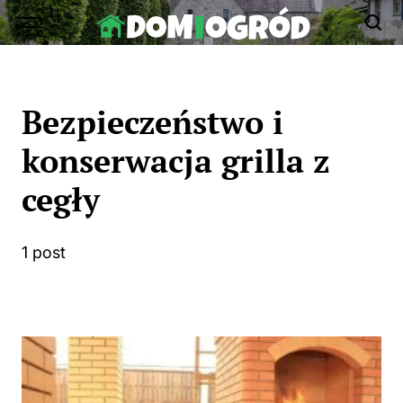
Skip
to
Dom-
content
Ogród.edu.pl
Bezpieczeństwo i
konserwacja grilla z
cegły
1 post