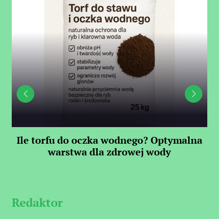
Ile torfu do oczka wodnego? Optymalna
warstwa dla zdrowej wody
S
Redaktor