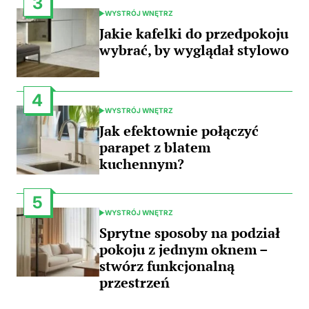
3
WYSTRÓJ WNĘTRZ
POSTED
IN
Jakie kafelki do przedpokoju
wybrać, by wyglądał stylowo
4
WYSTRÓJ WNĘTRZ
POSTED
IN
Jak efektownie połączyć
parapet z blatem
kuchennym?
5
WYSTRÓJ WNĘTRZ
POSTED
IN
Sprytne sposoby na podział
pokoju z jednym oknem –
stwórz funkcjonalną
przestrzeń