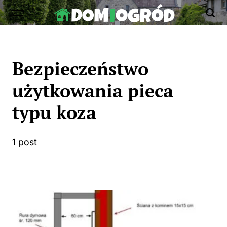
Skip
to
Dom-
content
Ogród.edu.pl
Bezpieczeństwo
użytkowania pieca
typu koza
1 post