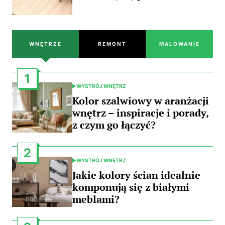
WNĘTRZE
REMONT
MALOWANIE
1
WYSTRÓJ WNĘTRZ
POSTED
IN
Kolor szalwiowy w aranżacji
wnętrz – inspiracje i porady,
z czym go łączyć?
2
WYSTRÓJ WNĘTRZ
POSTED
IN
Jakie kolory ścian idealnie
komponują się z białymi
meblami?