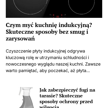
Czym myć kuchnię indukcyjną?
Skuteczne sposoby bez smug i
zarysowań
Czyszczenie płyty indukcyjnej odgrywa
kluczową rolę w utrzymaniu schludności i
nowoczesnego wyglądu naszej kuchni. Zawsze
warto pamiętać, aby poczekać, aż płyta
całkowicie ostygnie po gotowaniu. Użycie
jakichkolwiek środków czyszczących na ciepłej
Jak zabezpieczyć fugi na
powierzchni może prowadzić do
tarasie? Skuteczne
nieprzyjemnych zapachów, a także trwałych...
sposoby ochrony przed
wilgocią