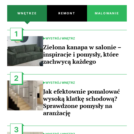
WNĘTRZE
REMONT
MALOWANIE
1
WYSTRÓJ WNĘTRZ
POSTED
IN
Zielona kanapa w salonie –
inspiracje i pomysły, które
zachwycą każdego
2
WYSTRÓJ WNĘTRZ
POSTED
IN
Jak efektownie pomalować
wysoką klatkę schodową?
Sprawdzone pomysły na
aranżację
3
WYSTRÓJ WNĘTRZ