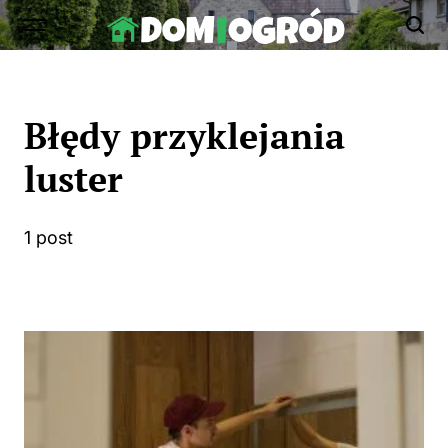
Skip
to
Dom-
content
Ogród.edu.pl
Błędy przyklejania
luster
1 post