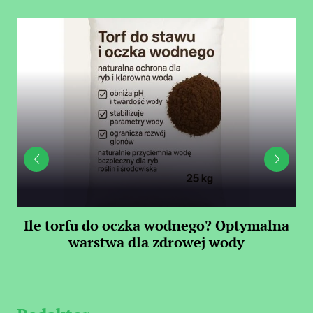
Ile torfu do oczka wodnego? Optymalna
warstwa dla zdrowej wody
S