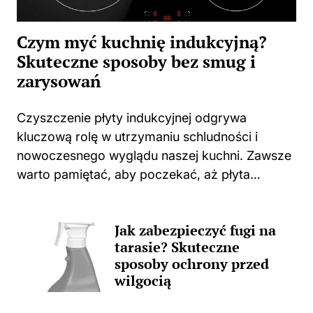
Czym myć kuchnię indukcyjną?
Skuteczne sposoby bez smug i
zarysowań
Czyszczenie płyty indukcyjnej odgrywa
kluczową rolę w utrzymaniu schludności i
nowoczesnego wyglądu naszej kuchni. Zawsze
warto pamiętać, aby poczekać, aż płyta
całkowicie ostygnie po gotowaniu. Użycie
jakichkolwiek środków czyszczących na ciepłej
Jak zabezpieczyć fugi na
powierzchni może prowadzić do
tarasie? Skuteczne
nieprzyjemnych zapachów, a także trwałych...
sposoby ochrony przed
wilgocią