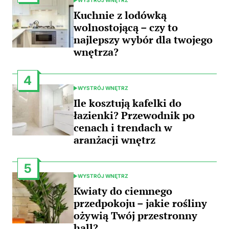
POSTED
IN
Kuchnie z lodówką
wolnostojącą – czy to
najlepszy wybór dla twojego
wnętrza?
4
WYSTRÓJ WNĘTRZ
POSTED
IN
Ile kosztują kafelki do
łazienki? Przewodnik po
cenach i trendach w
aranżacji wnętrz
5
WYSTRÓJ WNĘTRZ
POSTED
IN
Kwiaty do ciemnego
przedpokoju – jakie rośliny
ożywią Twój przestronny
hall?