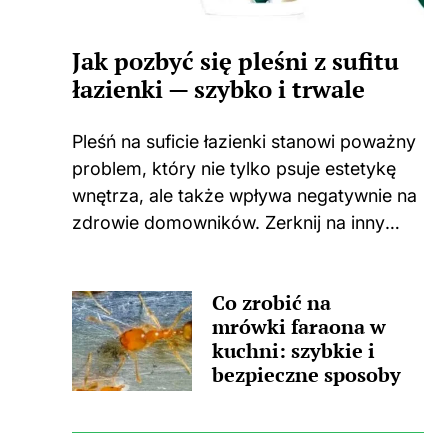
Jak pozbyć się pleśni z sufitu
łazienki — szybko i trwale
Pleśń na suficie łazienki stanowi poważny
problem, który nie tylko psuje estetykę
wnętrza, ale także wpływa negatywnie na
zdrowie domowników. Zerknij na inny
wpis, w którym pojawił się podobny
wątek. Zastanawiasz się, skąd wzięła się
Co zrobić na
ta nieprzyjemna towarzyszka? Główną
mrówki faraona w
przyczyną...
kuchni: szybkie i
bezpieczne sposoby