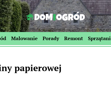
Dom-
Ogród.edu.pl
ród
Malowanie
Porady
Remont
Sprzątani
iny papierowej