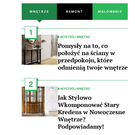
WNĘTRZE
REMONT
MALOWANIE
1
WYSTRÓJ WNĘTRZ
POSTED
IN
Pomysły na to, co
położyć na ściany w
przedpokoju, które
odmienią twoje wnętrze
2
WYSTRÓJ WNĘTRZ
POSTED
IN
Jak Stylowo
Wkomponować Stary
Kredens w Nowoczesne
Wnętrze?
Podpowiadamy!