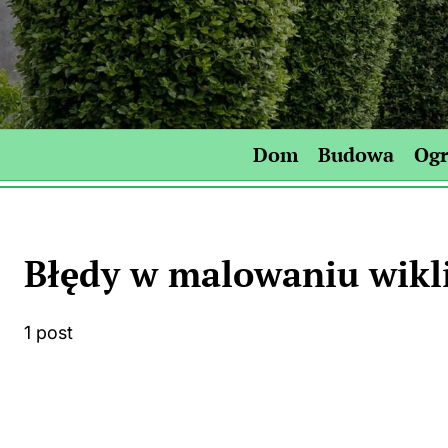
Skip
to
content
Dom
Budowa
Og
Błędy w malowaniu wikl
1 post