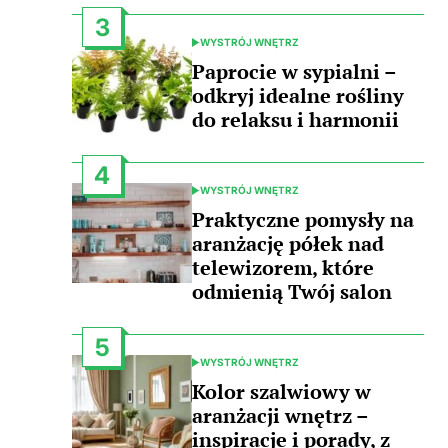
3
WYSTRÓJ WNĘTRZ
POSTED
IN
Paprocie w sypialni –
odkryj idealne rośliny
do relaksu i harmonii
4
WYSTRÓJ WNĘTRZ
POSTED
IN
Praktyczne pomysły na
aranżację półek nad
telewizorem, które
odmienią Twój salon
5
WYSTRÓJ WNĘTRZ
POSTED
IN
Kolor szalwiowy w
aranżacji wnętrz –
inspiracje i porady, z