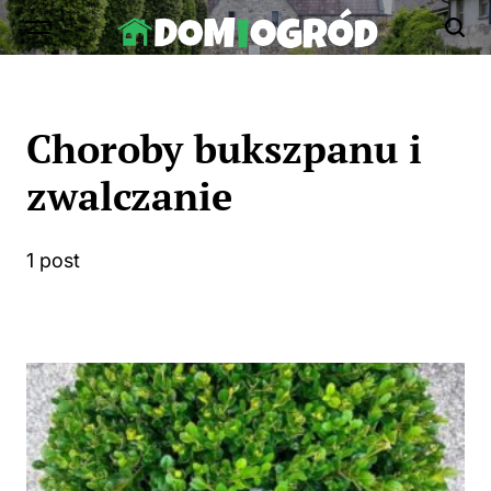
Skip
to
Dom-
content
Ogród.edu.pl
Choroby bukszpanu i
zwalczanie
1 post