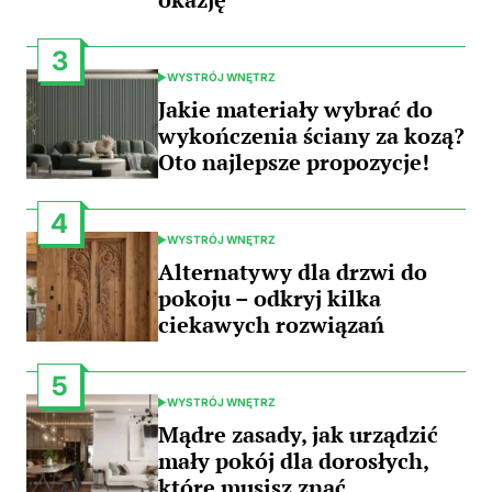
3
WYSTRÓJ WNĘTRZ
POSTED
IN
Jakie materiały wybrać do
wykończenia ściany za kozą?
Oto najlepsze propozycje!
4
WYSTRÓJ WNĘTRZ
POSTED
IN
Alternatywy dla drzwi do
pokoju – odkryj kilka
ciekawych rozwiązań
5
WYSTRÓJ WNĘTRZ
POSTED
IN
Mądre zasady, jak urządzić
mały pokój dla dorosłych,
które musisz znać