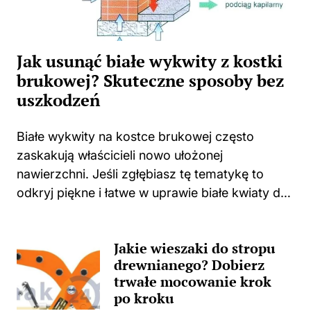
Jak usunąć białe wykwity z kostki
brukowej? Skuteczne sposoby bez
uszkodzeń
Białe wykwity na kostce brukowej często
zaskakują właścicieli nowo ułożonej
nawierzchni. Jeśli zgłębiasz tę tematykę to
odkryj piękne i łatwe w uprawie białe kwiaty do
swojego domu i ogrodu. Niejednokrotnie
spotykam się z sytuacjami, w których świeżo
Jakie wieszaki do stropu
położona kostka zaczyna...
drewnianego? Dobierz
trwałe mocowanie krok
po kroku