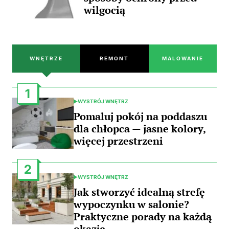
wilgocią
WNĘTRZE
REMONT
MALOWANIE
1
WYSTRÓJ WNĘTRZ
POSTED
IN
Pomaluj pokój na poddaszu
dla chłopca — jasne kolory,
więcej przestrzeni
2
WYSTRÓJ WNĘTRZ
POSTED
IN
Jak stworzyć idealną strefę
wypoczynku w salonie?
Praktyczne porady na każdą
okazję