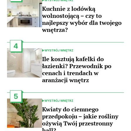
POSTED
IN
Kuchnie z lodówką
wolnostojącą – czy to
najlepszy wybór dla twojego
wnętrza?
4
WYSTRÓJ WNĘTRZ
POSTED
IN
Ile kosztują kafelki do
łazienki? Przewodnik po
cenach i trendach w
aranżacji wnętrz
5
WYSTRÓJ WNĘTRZ
POSTED
IN
Kwiaty do ciemnego
przedpokoju – jakie rośliny
ożywią Twój przestronny
hall?