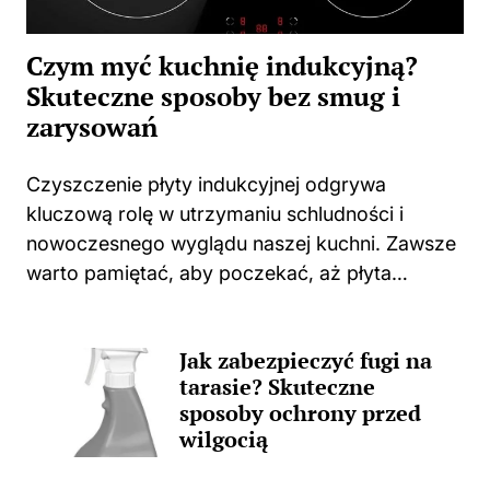
Czym myć kuchnię indukcyjną?
Skuteczne sposoby bez smug i
zarysowań
Czyszczenie płyty indukcyjnej odgrywa
kluczową rolę w utrzymaniu schludności i
nowoczesnego wyglądu naszej kuchni. Zawsze
warto pamiętać, aby poczekać, aż płyta
całkowicie ostygnie po gotowaniu. Użycie
jakichkolwiek środków czyszczących na ciepłej
Jak zabezpieczyć fugi na
powierzchni może prowadzić do
tarasie? Skuteczne
nieprzyjemnych zapachów, a także trwałych...
sposoby ochrony przed
wilgocią