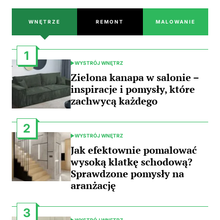
WNĘTRZE
REMONT
MALOWANIE
1
WYSTRÓJ WNĘTRZ
POSTED
IN
Zielona kanapa w salonie –
inspiracje i pomysły, które
zachwycą każdego
2
WYSTRÓJ WNĘTRZ
POSTED
IN
Jak efektownie pomalować
wysoką klatkę schodową?
Sprawdzone pomysły na
aranżację
3
WYSTRÓJ WNĘTRZ