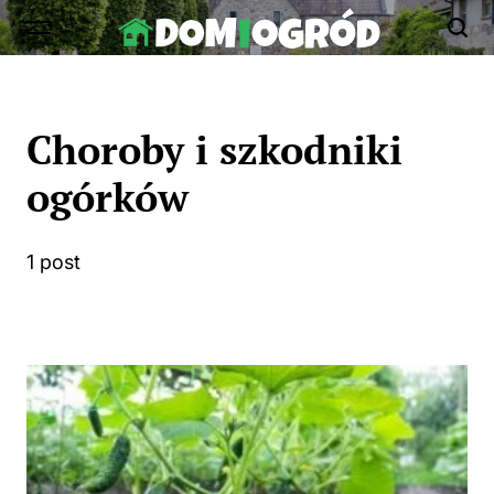
Skip
to
Dom-
content
Ogród.edu.pl
Choroby i szkodniki
ogórków
1 post