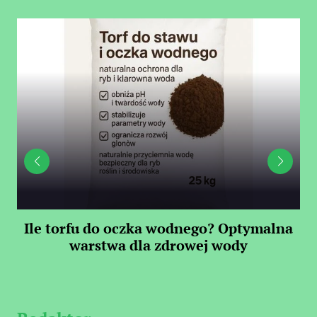
Ile torfu do oczka wodnego? Optymalna
warstwa dla zdrowej wody
S