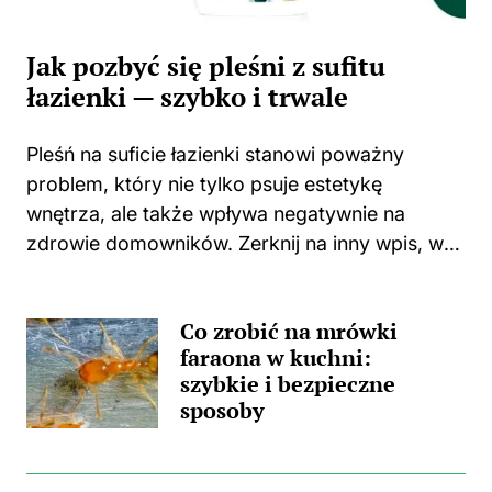
Jak pozbyć się pleśni z sufitu
łazienki — szybko i trwale
Pleśń na suficie łazienki stanowi poważny
problem, który nie tylko psuje estetykę
wnętrza, ale także wpływa negatywnie na
zdrowie domowników. Zerknij na inny wpis, w
którym pojawił się podobny wątek.
Zastanawiasz się, skąd wzięła się ta
Co zrobić na mrówki
nieprzyjemna towarzyszka? Główną
faraona w kuchni:
przyczyną...
szybkie i bezpieczne
sposoby