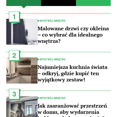
1
WYSTRÓJ WNĘTRZ
POSTED
IN
Malowane drzwi czy okleina
– co wybrać dla idealnego
wnętrza?
2
WYSTRÓJ WNĘTRZ
POSTED
IN
Najmniejsza kuchnia świata
– odkryj, gdzie kupić ten
wyjątkowy zestaw!
3
WYSTRÓJ WNĘTRZ
POSTED
IN
Jak zaaranżować przestrzeń
w domu, aby wydarzenia