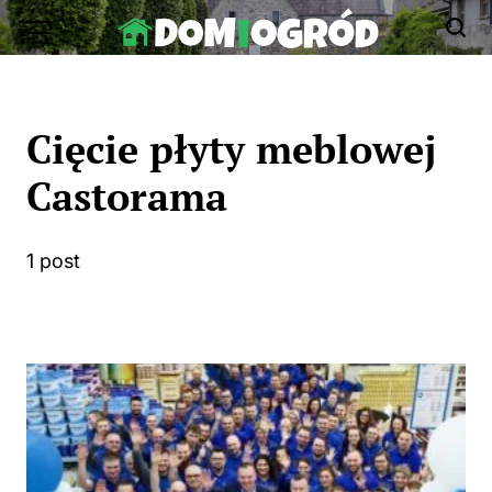
Skip
to
Dom-
content
Ogród.edu.pl
Cięcie płyty meblowej
Castorama
1 post