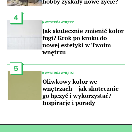
hobby zyskały nowe życie?
4
WYSTRÓJ WNĘTRZ
POSTED
IN
Jak skutecznie zmienić kolor
fugi? Krok po kroku do
nowej estetyki w Twoim
wnętrzu
5
WYSTRÓJ WNĘTRZ
POSTED
IN
Oliwkowy kolor we
wnętrzach – jak skutecznie
go łączyć i wykorzystać?
Inspiracje i porady