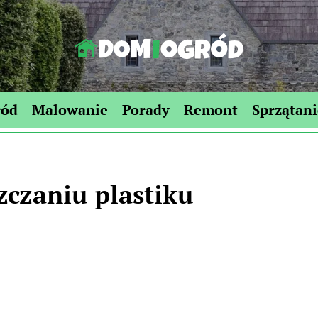
Dom-
Ogród.edu.pl
ród
Malowanie
Porady
Remont
Sprzątani
zczaniu plastiku