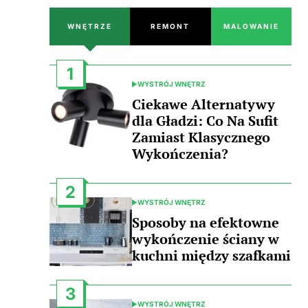
WNĘTRZE
REMONT
MALOWANIE
1
WYSTRÓJ WNĘTRZ
POSTED
IN
Ciekawe Alternatywy
dla Gładzi: Co Na Sufit
Zamiast Klasycznego
Wykończenia?
2
WYSTRÓJ WNĘTRZ
POSTED
IN
Sposoby na efektowne
wykończenie ściany w
kuchni między szafkami
3
WYSTRÓJ WNĘTRZ