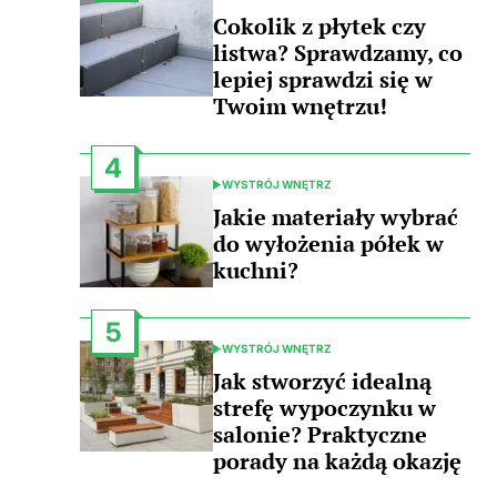
POSTED
IN
Cokolik z płytek czy
listwa? Sprawdzamy, co
lepiej sprawdzi się w
Twoim wnętrzu!
4
WYSTRÓJ WNĘTRZ
POSTED
IN
Jakie materiały wybrać
do wyłożenia półek w
kuchni?
5
WYSTRÓJ WNĘTRZ
POSTED
IN
Jak stworzyć idealną
strefę wypoczynku w
salonie? Praktyczne
porady na każdą okazję