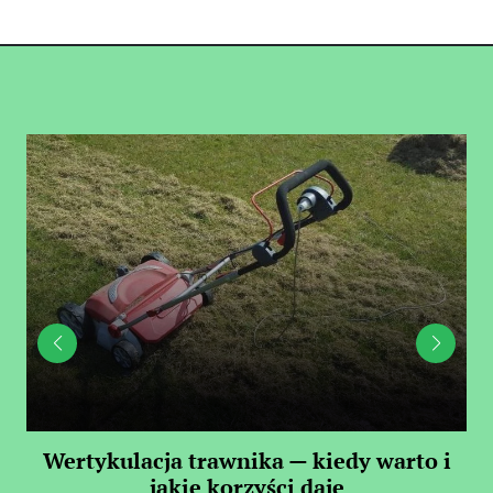
 —
Wertykulacja trawnika — kiedy warto i
C
jakie korzyści daje