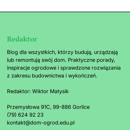
Redaktor
Blog dla wszystkich, którzy budują, urządzają
lub remontują swój dom. Praktyczne porady,
inspiracje ogrodowe i sprawdzone rozwiązania
z zakresu budownictwa i wykończeń.
Redaktor:
Wiktor Matysik
Przemysłowa 91C, 99-886 Gorlice
(79) 624 92 23
o zrobić na mrówki faraona w kuchni:
Co t
kontakt@dom-ogrod.edu.pl
szybkie i bezpieczne sposoby