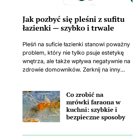
Jak pozbyć się pleśni z sufitu
łazienki — szybko i trwale
Pleśń na suficie łazienki stanowi poważny
problem, który nie tylko psuje estetykę
wnętrza, ale także wpływa negatywnie na
zdrowie domowników. Zerknij na inny
wpis, w którym pojawił się podobny
wątek. Zastanawiasz się, skąd wzięła się
Co zrobić na
ta nieprzyjemna towarzyszka? Główną
mrówki faraona w
przyczyną...
kuchni: szybkie i
bezpieczne sposoby