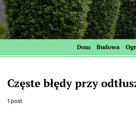
Skip
to
content
Dom
Budowa
Og
Częste błędy przy odtłus
1 post