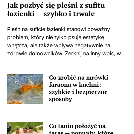
Jak pozbyć się pleśni z sufitu
łazienki — szybko i trwale
Pleśń na suficie łazienki stanowi poważny
problem, który nie tylko psuje estetykę
wnętrza, ale także wpływa negatywnie na
zdrowie domowników. Zerknij na inny wpis, w
którym pojawił się podobny wątek.
Zastanawiasz się, skąd wzięła się ta
Co zrobić na mrówki
nieprzyjemna towarzyszka? Główną
faraona w kuchni:
przyczyną...
szybkie i bezpieczne
sposoby
Co tanio położyć na
taras — pomysły, które