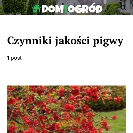
Skip
to
Dom-
content
Ogród.edu.pl
Czynniki jakości pigwy
1 post