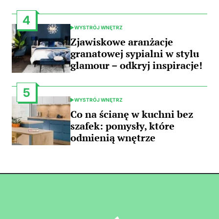
4
WYSTRÓJ WNĘTRZ
POSTED
IN
Zjawiskowe aranżacje
granatowej sypialni w stylu
glamour – odkryj inspiracje!
5
WYSTRÓJ WNĘTRZ
POSTED
IN
Co na ścianę w kuchni bez
szafek: pomysły, które
odmienią wnętrze