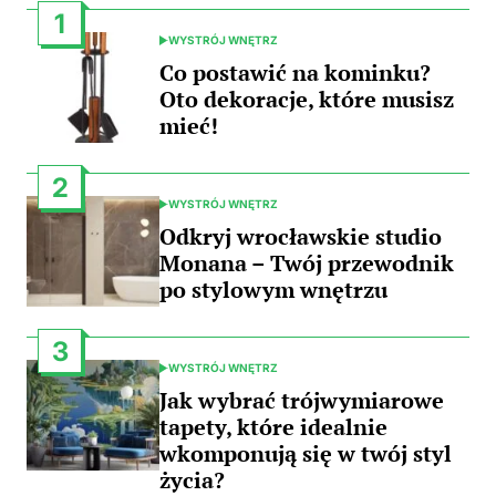
1
WYSTRÓJ WNĘTRZ
POSTED
IN
Co postawić na kominku?
Oto dekoracje, które musisz
mieć!
2
WYSTRÓJ WNĘTRZ
POSTED
IN
Odkryj wrocławskie studio
Monana – Twój przewodnik
po stylowym wnętrzu
3
WYSTRÓJ WNĘTRZ
POSTED
IN
Jak wybrać trójwymiarowe
tapety, które idealnie
wkomponują się w twój styl
życia?