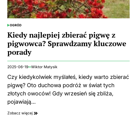
OGRÓD
POSTED
IN
Kiedy najlepiej zbierać pigwę z
pigwowca? Sprawdzamy kluczowe
porady
2025-06-19
Wiktor Matysik
Czy kiedykolwiek myślałeś, kiedy warto zbierać
pigwę? Oto duchowa podróż w świat tych
złotych owoców! Gdy wrzesień się zbliża,
pojawiają…
Zobacz więcej