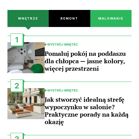
WNĘTRZE
REMONT
MALOWANIE
1
WYSTRÓJ WNĘTRZ
POSTED
IN
Pomaluj pokój na poddaszu
dla chłopca — jasne kolory,
więcej przestrzeni
2
WYSTRÓJ WNĘTRZ
POSTED
IN
Jak stworzyć idealną strefę
wypoczynku w salonie?
Praktyczne porady na każdą
okazję