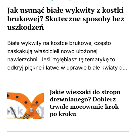
Jak usunąć białe wykwity z kostki
brukowej? Skuteczne sposoby bez
uszkodzeń
Białe wykwity na kostce brukowej często
zaskakują właścicieli nowo ułożonej
nawierzchni. Jeśli zgłębiasz tę tematykę to
odkryj piękne i łatwe w uprawie białe kwiaty do
swojego domu i ogrodu. Niejednokrotnie
spotykam się z sytuacjami, w których świeżo
Jakie wieszaki do stropu
położona kostka zaczyna...
drewnianego? Dobierz
trwałe mocowanie krok
po kroku