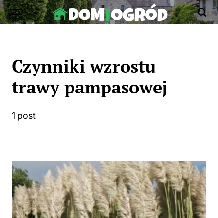
Skip
to
Dom-
content
Ogród.edu.pl
Czynniki wzrostu
trawy pampasowej
1 post