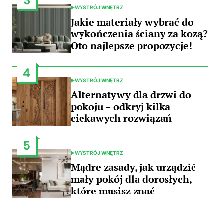
3
WYSTRÓJ WNĘTRZ
POSTED
IN
Jakie materiały wybrać do
wykończenia ściany za kozą?
Oto najlepsze propozycje!
4
WYSTRÓJ WNĘTRZ
POSTED
IN
Alternatywy dla drzwi do
pokoju – odkryj kilka
ciekawych rozwiązań
5
WYSTRÓJ WNĘTRZ
POSTED
IN
Mądre zasady, jak urządzić
mały pokój dla dorosłych,
które musisz znać