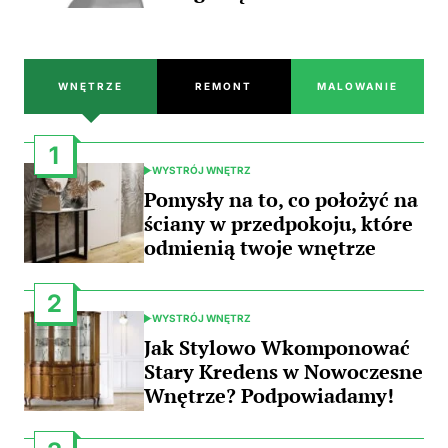
WNĘTRZE
REMONT
MALOWANIE
1
WYSTRÓJ WNĘTRZ
POSTED
IN
Pomysły na to, co położyć na
ściany w przedpokoju, które
odmienią twoje wnętrze
2
WYSTRÓJ WNĘTRZ
POSTED
IN
Jak Stylowo Wkomponować
Stary Kredens w Nowoczesne
Wnętrze? Podpowiadamy!