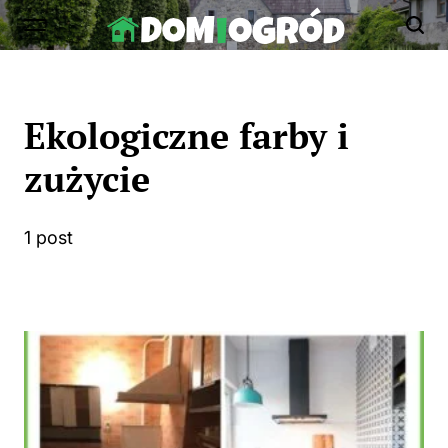
Skip
to
Dom-
content
Ogród.edu.pl
Ekologiczne farby i
zużycie
1 post