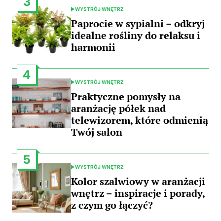
3
WYSTRÓJ WNĘTRZ
POSTED
IN
Paprocie w sypialni – odkryj
idealne rośliny do relaksu i
harmonii
4
WYSTRÓJ WNĘTRZ
POSTED
IN
Praktyczne pomysły na
aranżację półek nad
telewizorem, które odmienią
Twój salon
5
WYSTRÓJ WNĘTRZ
POSTED
IN
Kolor szalwiowy w aranżacji
wnętrz – inspiracje i porady,
z czym go łączyć?