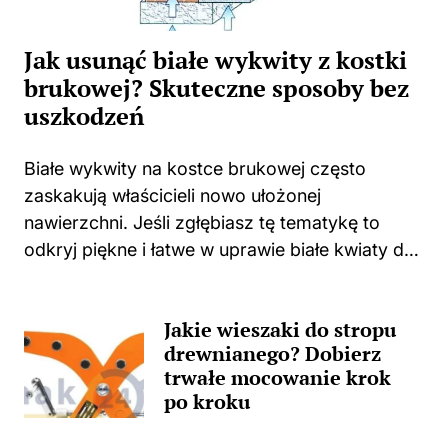
Jak usunąć białe wykwity z kostki
brukowej? Skuteczne sposoby bez
uszkodzeń
Białe wykwity na kostce brukowej często
zaskakują właścicieli nowo ułożonej
nawierzchni. Jeśli zgłębiasz tę tematykę to
odkryj piękne i łatwe w uprawie białe kwiaty do
swojego domu i ogrodu. Niejednokrotnie
spotykam się z sytuacjami, w których świeżo
Jakie wieszaki do stropu
położona kostka zaczyna...
drewnianego? Dobierz
trwałe mocowanie krok
po kroku