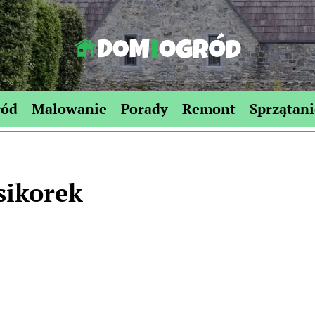
Dom-
Ogród.edu.pl
ród
Malowanie
Porady
Remont
Sprzątani
sikorek