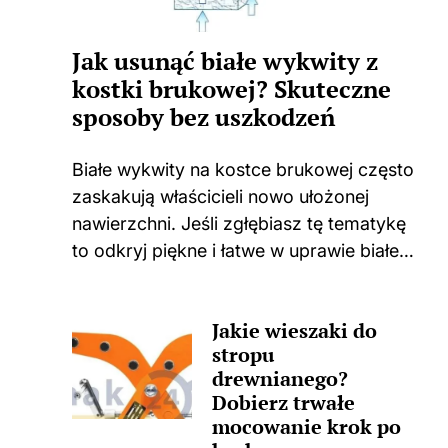
Jak usunąć białe wykwity z
kostki brukowej? Skuteczne
sposoby bez uszkodzeń
Białe wykwity na kostce brukowej często
zaskakują właścicieli nowo ułożonej
nawierzchni. Jeśli zgłębiasz tę tematykę
to odkryj piękne i łatwe w uprawie białe
kwiaty do swojego domu i ogrodu.
Niejednokrotnie spotykam się z
Jakie wieszaki do
sytuacjami, w których świeżo położona
stropu
kostka zaczyna...
drewnianego?
Dobierz trwałe
mocowanie krok po