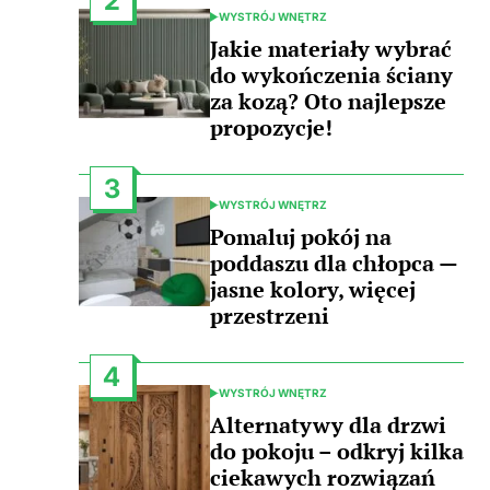
2
WYSTRÓJ WNĘTRZ
POSTED
IN
Jakie materiały wybrać
do wykończenia ściany
za kozą? Oto najlepsze
propozycje!
3
WYSTRÓJ WNĘTRZ
POSTED
IN
Pomaluj pokój na
poddaszu dla chłopca —
jasne kolory, więcej
przestrzeni
4
WYSTRÓJ WNĘTRZ
POSTED
IN
Alternatywy dla drzwi
do pokoju – odkryj kilka
ciekawych rozwiązań