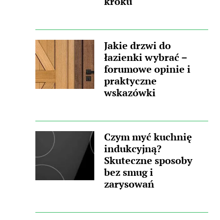
kroku
Jakie drzwi do
łazienki wybrać –
forumowe opinie i
praktyczne
wskazówki
Czym myć kuchnię
indukcyjną?
Skuteczne sposoby
bez smug i
zarysowań