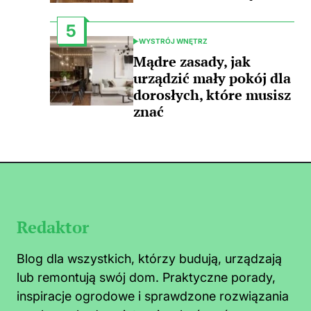
5
WYSTRÓJ WNĘTRZ
POSTED
IN
Mądre zasady, jak
urządzić mały pokój dla
dorosłych, które musisz
znać
Redaktor
Blog dla wszystkich, którzy budują, urządzają
lub remontują swój dom. Praktyczne porady,
inspiracje ogrodowe i sprawdzone rozwiązania