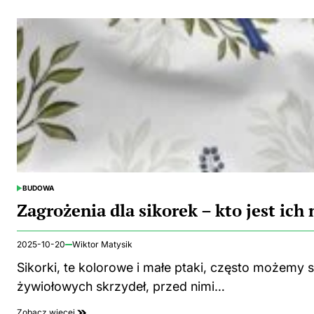
BUDOWA
POSTED
IN
Zagrożenia dla sikorek – kto jest ic
2025-10-20
Wiktor Matysik
Sikorki, te kolorowe i małe ptaki, często możemy
żywiołowych skrzydeł, przed nimi…
Zobacz więcej