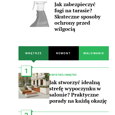
Jak zabezpieczyć
fugi na tarasie?
Skuteczne sposoby
ochrony przed
wilgocią
WNĘTRZE
REMONT
MALOWANIE
1
WYSTRÓJ WNĘTRZ
POSTED
IN
Jak stworzyć idealną
strefę wypoczynku w
salonie? Praktyczne
porady na każdą okazję