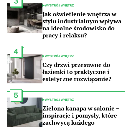
3
WYSTRÓJ WNĘTRZ
POSTED
IN
Jak oświetlenie wnętrza w
stylu industrialnym wpływa
na idealne środowisko do
pracy i relaksu?
4
WYSTRÓJ WNĘTRZ
POSTED
IN
Czy drzwi przesuwne do
łazienki to praktyczne i
estetyczne rozwiązanie?
5
WYSTRÓJ WNĘTRZ
POSTED
IN
Zielona kanapa w salonie –
inspiracje i pomysły, które
zachwycą każdego