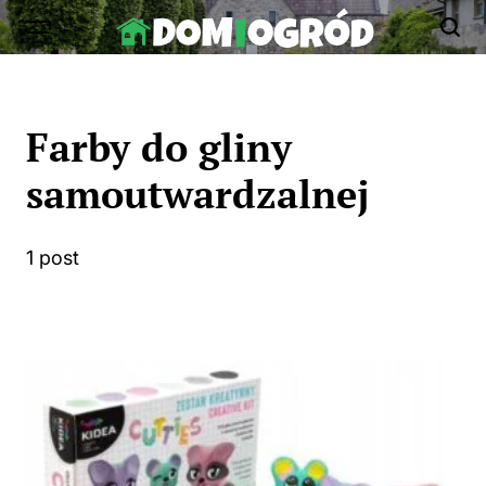
Skip
to
Dom-
content
Ogród.edu.pl
Farby do gliny
samoutwardzalnej
1 post