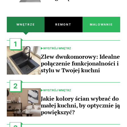
WNĘTRZE
REMONT
MALOWANIE
1
WYSTRÓJ WNĘTRZ
POSTED
IN
Zlew dwukomorowy: Idealne
połączenie funkcjonalności i
stylu w Twojej kuchni
2
WYSTRÓJ WNĘTRZ
POSTED
IN
Jakie kolory ścian wybrać do
małej kuchni, by optycznie ją
powiększyć?