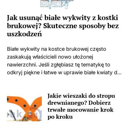
Jak usunąć białe wykwity z kostki
brukowej? Skuteczne sposoby bez
uszkodzeń
Białe wykwity na kostce brukowej często
zaskakują właścicieli nowo ułożonej
nawierzchni. Jeśli zgłębiasz tę tematykę to
odkryj piękne i łatwe w uprawie białe kwiaty do
swojego domu i ogrodu. Niejednokrotnie
spotykam się z sytuacjami, w których świeżo
Jakie wieszaki do stropu
położona kostka zaczyna...
drewnianego? Dobierz
trwałe mocowanie krok
po kroku