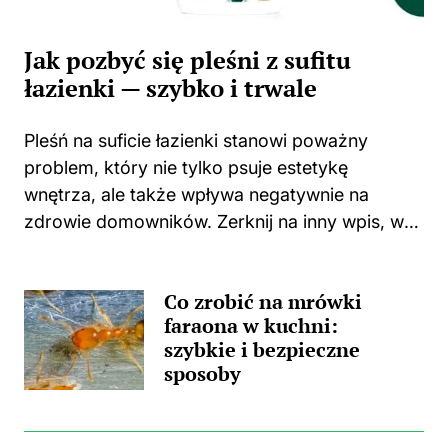
Jak pozbyć się pleśni z sufitu
łazienki — szybko i trwale
Pleśń na suficie łazienki stanowi poważny
problem, który nie tylko psuje estetykę
wnętrza, ale także wpływa negatywnie na
zdrowie domowników. Zerknij na inny wpis, w
którym pojawił się podobny wątek.
Zastanawiasz się, skąd wzięła się ta
Co zrobić na mrówki
nieprzyjemna towarzyszka? Główną
faraona w kuchni:
przyczyną...
szybkie i bezpieczne
sposoby