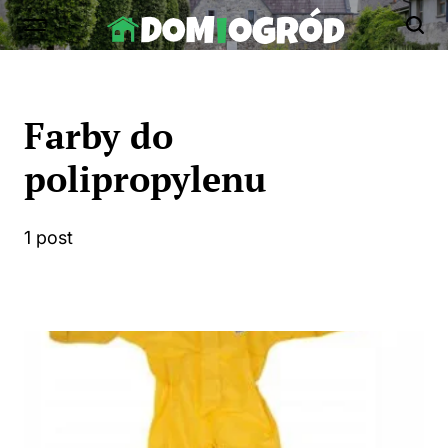
Skip
to
Dom-
content
Ogród.edu.pl
Farby do
polipropylenu
1 post