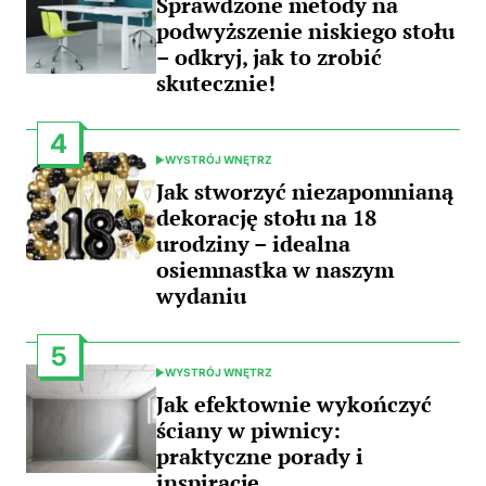
Sprawdzone metody na
podwyższenie niskiego stołu
– odkryj, jak to zrobić
skutecznie!
4
WYSTRÓJ WNĘTRZ
POSTED
IN
Jak stworzyć niezapomnianą
dekorację stołu na 18
urodziny – idealna
osiemnastka w naszym
wydaniu
5
WYSTRÓJ WNĘTRZ
POSTED
IN
Jak efektownie wykończyć
ściany w piwnicy:
praktyczne porady i
inspiracje