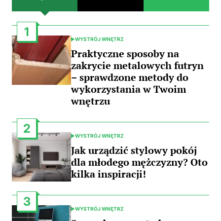
1
WYSTRÓJ WNĘTRZ
POSTED
IN
Praktyczne sposoby na
zakrycie metalowych futryn
– sprawdzone metody do
wykorzystania w Twoim
wnętrzu
2
WYSTRÓJ WNĘTRZ
POSTED
IN
Jak urządzić stylowy pokój
dla młodego mężczyzny? Oto
kilka inspiracji!
3
WYSTRÓJ WNĘTRZ
POSTED
IN