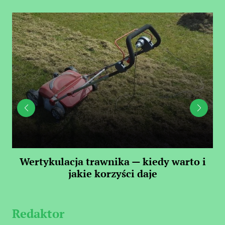
 —
Wertykulacja trawnika — kiedy warto i
C
jakie korzyści daje
Redaktor