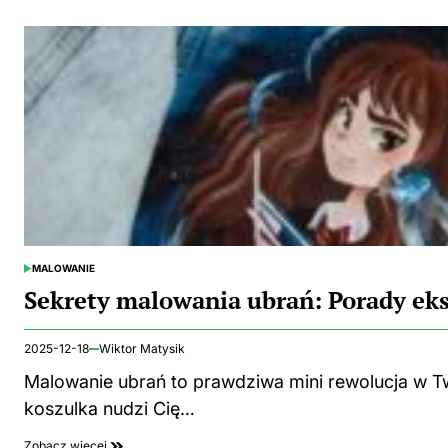
MALOWANIE
POSTED
IN
Sekrety malowania ubrań: Porady eks
2025-12-18
Wiktor Matysik
Malowanie ubrań to prawdziwa mini rewolucja w Two
koszulka nudzi Cię…
Zobacz więcej