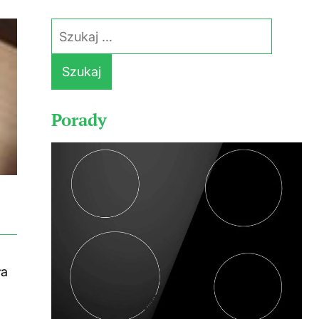
Szukaj:
Porady
ła