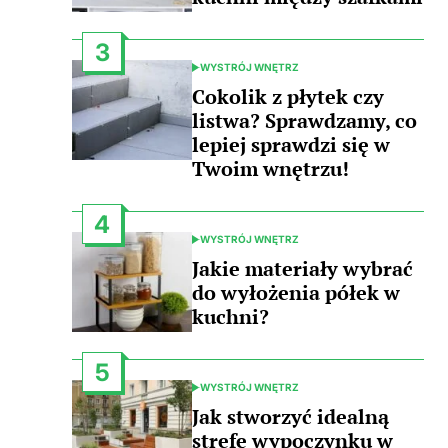
3
WYSTRÓJ WNĘTRZ
POSTED
IN
Cokolik z płytek czy
listwa? Sprawdzamy, co
lepiej sprawdzi się w
Twoim wnętrzu!
4
WYSTRÓJ WNĘTRZ
POSTED
IN
Jakie materiały wybrać
do wyłożenia półek w
kuchni?
5
WYSTRÓJ WNĘTRZ
POSTED
IN
Jak stworzyć idealną
strefę wypoczynku w