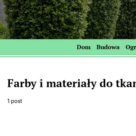
Skip
to
content
Dom
Budowa
Og
Farby i materiały do tka
1 post