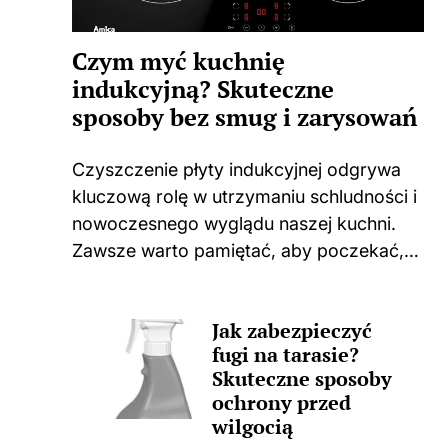
Czym myć kuchnię
indukcyjną? Skuteczne
sposoby bez smug i zarysowań
Czyszczenie płyty indukcyjnej odgrywa
kluczową rolę w utrzymaniu schludności i
nowoczesnego wyglądu naszej kuchni.
Zawsze warto pamiętać, aby poczekać,
aż płyta całkowicie ostygnie po
gotowaniu. Użycie jakichkolwiek środków
Jak zabezpieczyć
czyszczących na ciepłej powierzchni
fugi na tarasie?
może prowadzić do nieprzyjemnych
Skuteczne sposoby
zapachów, a także trwałych...
ochrony przed
wilgocią