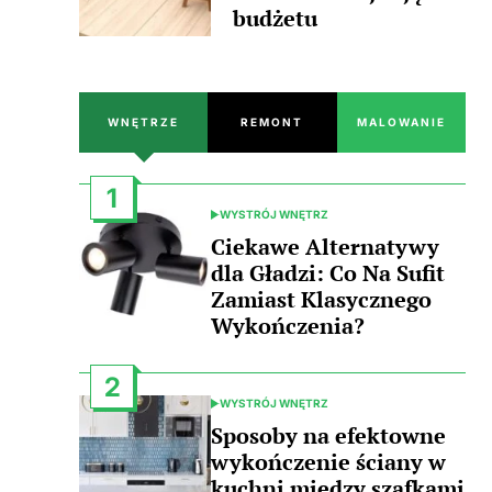
budżetu
WNĘTRZE
REMONT
MALOWANIE
1
WYSTRÓJ WNĘTRZ
POSTED
IN
Ciekawe Alternatywy
dla Gładzi: Co Na Sufit
Zamiast Klasycznego
Wykończenia?
2
WYSTRÓJ WNĘTRZ
POSTED
IN
Sposoby na efektowne
wykończenie ściany w
kuchni między szafkami