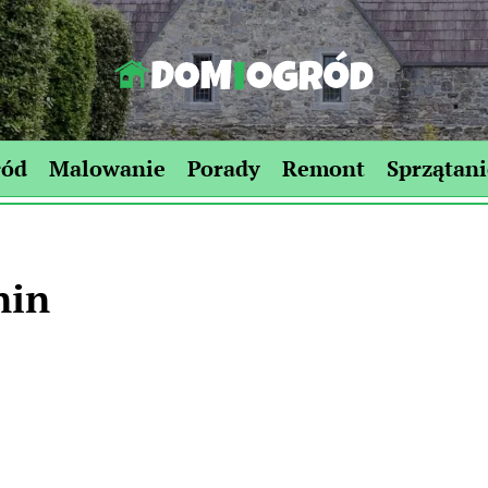
Dom-
Ogród.edu.pl
ród
Malowanie
Porady
Remont
Sprzątani
nin