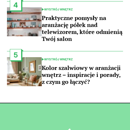
4
WYSTRÓJ WNĘTRZ
POSTED
IN
Praktyczne pomysły na
aranżację półek nad
telewizorem, które odmienią
Twój salon
5
WYSTRÓJ WNĘTRZ
POSTED
IN
Kolor szalwiowy w aranżacji
wnętrz – inspiracje i porady,
z czym go łączyć?