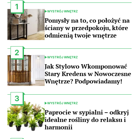
1
WYSTRÓJ WNĘTRZ
POSTED
IN
Pomysły na to, co położyć na
ściany w przedpokoju, które
odmienią twoje wnętrze
2
WYSTRÓJ WNĘTRZ
POSTED
IN
Jak Stylowo Wkomponować
Stary Kredens w Nowoczesne
Wnętrze? Podpowiadamy!
3
WYSTRÓJ WNĘTRZ
POSTED
IN
Paprocie w sypialni – odkryj
idealne rośliny do relaksu i
harmonii