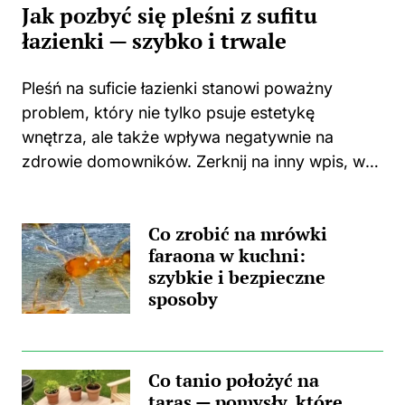
Jak pozbyć się pleśni z sufitu
łazienki — szybko i trwale
Pleśń na suficie łazienki stanowi poważny
problem, który nie tylko psuje estetykę
wnętrza, ale także wpływa negatywnie na
zdrowie domowników. Zerknij na inny wpis, w
którym pojawił się podobny wątek.
Zastanawiasz się, skąd wzięła się ta
Co zrobić na mrówki
nieprzyjemna towarzyszka? Główną
faraona w kuchni:
przyczyną...
szybkie i bezpieczne
sposoby
Co tanio położyć na
taras — pomysły, które