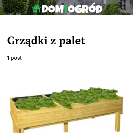
Skip
to
Dom-
content
Ogród.edu.pl
Grządki z palet
1 post