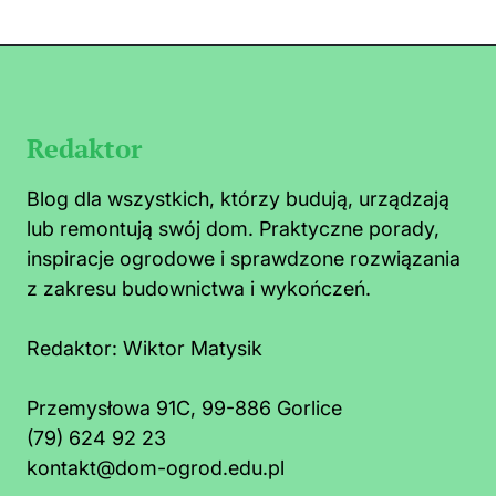
Redaktor
Blog dla wszystkich, którzy budują, urządzają
lub remontują swój dom. Praktyczne porady,
inspiracje ogrodowe i sprawdzone rozwiązania
z zakresu budownictwa i wykończeń.
Redaktor:
Wiktor Matysik
Przemysłowa 91C, 99-886 Gorlice
(79) 624 92 23
o zrobić na mrówki faraona w kuchni:
Co t
kontakt@dom-ogrod.edu.pl
szybkie i bezpieczne sposoby