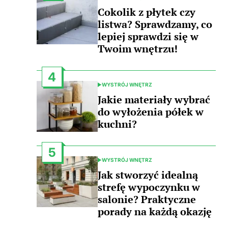
POSTED
IN
Cokolik z płytek czy
listwa? Sprawdzamy, co
lepiej sprawdzi się w
Twoim wnętrzu!
4
WYSTRÓJ WNĘTRZ
POSTED
IN
Jakie materiały wybrać
do wyłożenia półek w
kuchni?
5
WYSTRÓJ WNĘTRZ
POSTED
IN
Jak stworzyć idealną
strefę wypoczynku w
salonie? Praktyczne
porady na każdą okazję