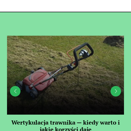
 —
Wertykulacja trawnika — kiedy warto i
C
jakie korzyści daje