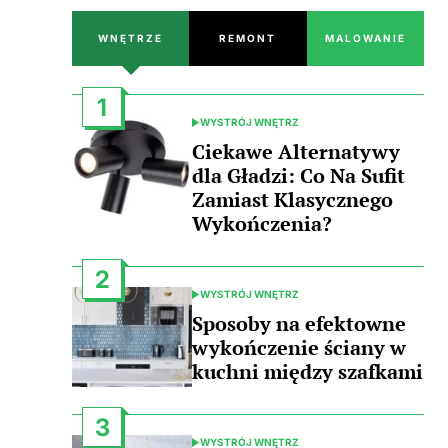
WNĘTRZE
REMONT
MALOWANIE
1
WYSTRÓJ WNĘTRZ
POSTED
IN
Ciekawe Alternatywy
dla Gładzi: Co Na Sufit
Zamiast Klasycznego
Wykończenia?
2
WYSTRÓJ WNĘTRZ
POSTED
IN
Sposoby na efektowne
wykończenie ściany w
kuchni między szafkami
3
WYSTRÓJ WNĘTRZ