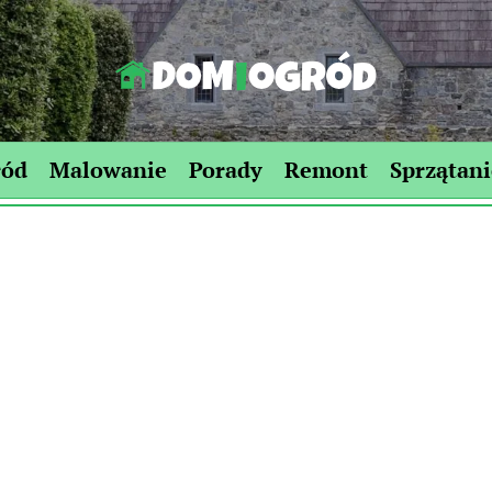
Dom-
Ogród.edu.pl
ród
Malowanie
Porady
Remont
Sprzątani