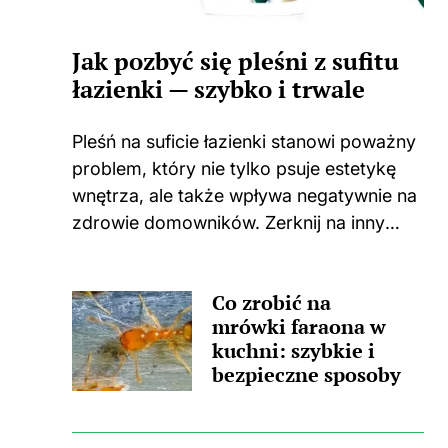
Jak pozbyć się pleśni z sufitu
łazienki — szybko i trwale
Pleśń na suficie łazienki stanowi poważny
problem, który nie tylko psuje estetykę
wnętrza, ale także wpływa negatywnie na
zdrowie domowników. Zerknij na inny
wpis, w którym pojawił się podobny
wątek. Zastanawiasz się, skąd wzięła się
Co zrobić na
ta nieprzyjemna towarzyszka? Główną
mrówki faraona w
przyczyną...
kuchni: szybkie i
bezpieczne sposoby