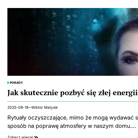
PORADY
POSTED
IN
Jak skutecznie pozbyć się złej energ
2025-08-18
Wiktor Matysik
Rytuały oczyszczające, mimo że mogą wydawać się
sposób na poprawę atmosfery w naszym domu.…
Zobacz więcej