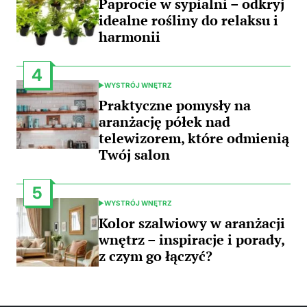
Paprocie w sypialni – odkryj
idealne rośliny do relaksu i
harmonii
4
WYSTRÓJ WNĘTRZ
POSTED
IN
Praktyczne pomysły na
aranżację półek nad
telewizorem, które odmienią
Twój salon
5
WYSTRÓJ WNĘTRZ
POSTED
IN
Kolor szalwiowy w aranżacji
wnętrz – inspiracje i porady,
z czym go łączyć?