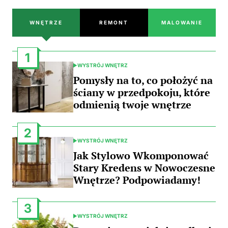
WNĘTRZE
REMONT
MALOWANIE
1
WYSTRÓJ WNĘTRZ
POSTED
IN
Pomysły na to, co położyć na
ściany w przedpokoju, które
odmienią twoje wnętrze
2
WYSTRÓJ WNĘTRZ
POSTED
IN
Jak Stylowo Wkomponować
Stary Kredens w Nowoczesne
Wnętrze? Podpowiadamy!
3
WYSTRÓJ WNĘTRZ
POSTED
IN