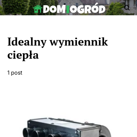
Skip
to
Dom-
content
Ogród.edu.pl
Idealny wymiennik
ciepła
1 post