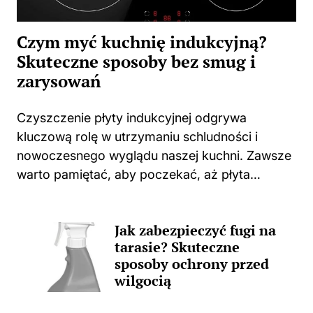
Czym myć kuchnię indukcyjną?
Skuteczne sposoby bez smug i
zarysowań
Czyszczenie płyty indukcyjnej odgrywa
kluczową rolę w utrzymaniu schludności i
nowoczesnego wyglądu naszej kuchni. Zawsze
warto pamiętać, aby poczekać, aż płyta
całkowicie ostygnie po gotowaniu. Użycie
jakichkolwiek środków czyszczących na ciepłej
Jak zabezpieczyć fugi na
powierzchni może prowadzić do
tarasie? Skuteczne
nieprzyjemnych zapachów, a także trwałych...
sposoby ochrony przed
wilgocią