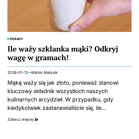
PORADY
POSTED
IN
Ile waży szklanka mąki? Odkryj
wagę w gramach!
2026-01-12
Wiktor Matysik
Mąkę waży się jak złoto, ponieważ stanowi
kluczowy składnik wszystkich naszych
kulinarnych arcydzieł. W przypadku, gdy
kiedykolwiek zastanawialiście się, ile…
Zobacz więcej