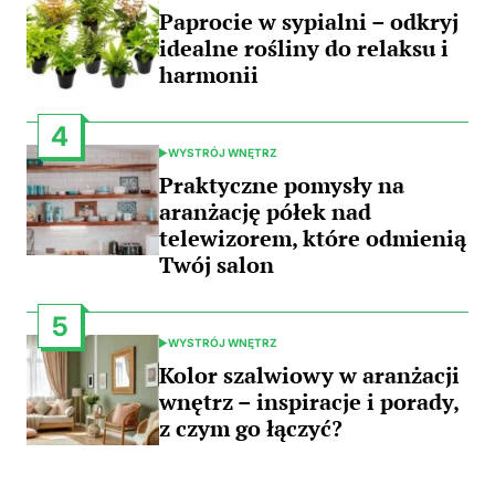
IN
Paprocie w sypialni – odkryj
idealne rośliny do relaksu i
harmonii
4
WYSTRÓJ WNĘTRZ
POSTED
IN
Praktyczne pomysły na
aranżację półek nad
telewizorem, które odmienią
Twój salon
5
WYSTRÓJ WNĘTRZ
POSTED
IN
Kolor szalwiowy w aranżacji
wnętrz – inspiracje i porady,
z czym go łączyć?