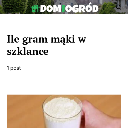
Skip
to
Dom-
content
Ogród.edu.pl
Ile gram mąki w
szklance
1 post