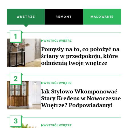
WNĘTRZE
REMONT
MALOWANIE
1
WYSTRÓJ WNĘTRZ
POSTED
IN
Pomysły na to, co położyć na
ściany w przedpokoju, które
odmienią twoje wnętrze
2
WYSTRÓJ WNĘTRZ
POSTED
IN
Jak Stylowo Wkomponować
Stary Kredens w Nowoczesne
Wnętrze? Podpowiadamy!
3
WYSTRÓJ WNĘTRZ
POSTED