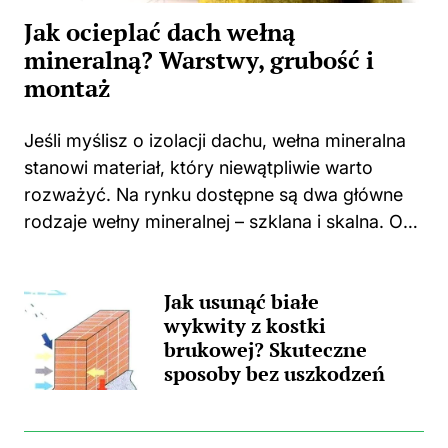
Jak ocieplać dach wełną
mineralną? Warstwy, grubość i
montaż
Jeśli myślisz o izolacji dachu, wełna mineralna
stanowi materiał, który niewątpliwie warto
rozważyć. Na rynku dostępne są dwa główne
rodzaje wełny mineralnej – szklana i skalna. Oba
te typy charakteryzują się rewelacyjnymi
właściwościami izolacyjnymi, jednak każde z
Jak usunąć białe
nich ma swoje...
wykwity z kostki
brukowej? Skuteczne
sposoby bez uszkodzeń