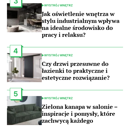
3
WYSTRÓJ WNĘTRZ
POSTED
IN
Jak oświetlenie wnętrza w
stylu industrialnym wpływa
na idealne środowisko do
pracy i relaksu?
4
WYSTRÓJ WNĘTRZ
POSTED
IN
Czy drzwi przesuwne do
łazienki to praktyczne i
estetyczne rozwiązanie?
5
WYSTRÓJ WNĘTRZ
POSTED
IN
Zielona kanapa w salonie –
inspiracje i pomysły, które
zachwycą każdego