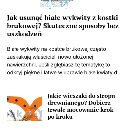
Jak usunąć białe wykwity z kostki
brukowej? Skuteczne sposoby bez
uszkodzeń
Białe wykwity na kostce brukowej często
zaskakują właścicieli nowo ułożonej
nawierzchni. Jeśli zgłębiasz tę tematykę to
odkryj piękne i łatwe w uprawie białe kwiaty do
swojego domu i ogrodu. Niejednokrotnie
spotykam się z sytuacjami, w których świeżo
Jakie wieszaki do stropu
położona kostka zaczyna...
drewnianego? Dobierz
trwałe mocowanie krok
po kroku