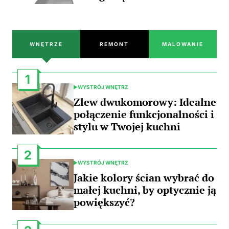
WNĘTRZE
REMONT
MALOWANIE
1
WYSTRÓJ WNĘTRZ
POSTED
IN
Zlew dwukomorowy: Idealne
połączenie funkcjonalności i
stylu w Twojej kuchni
2
WYSTRÓJ WNĘTRZ
POSTED
IN
Jakie kolory ścian wybrać do
małej kuchni, by optycznie ją
powiększyć?