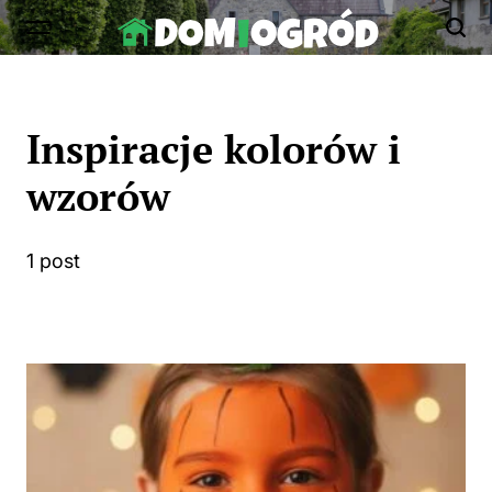
Skip
to
Dom-
content
Ogród.edu.pl
Inspiracje kolorów i
wzorów
1 post