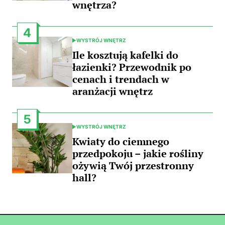
wnętrza?
4
WYSTRÓJ WNĘTRZ
POSTED
IN
Ile kosztują kafelki do
łazienki? Przewodnik po
cenach i trendach w
aranżacji wnętrz
5
WYSTRÓJ WNĘTRZ
POSTED
IN
Kwiaty do ciemnego
przedpokoju – jakie rośliny
ożywią Twój przestronny
hall?