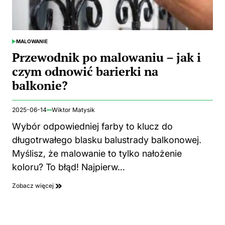
MALOWANIE
POSTED
IN
Przewodnik po malowaniu – jak i
czym odnowić barierki na
balkonie?
2025-06-14
Wiktor Matysik
Wybór odpowiedniej farby to klucz do
długotrwałego blasku balustrady balkonowej.
Myślisz, że malowanie to tylko nałożenie
koloru? To błąd! Najpierw…
Zobacz więcej