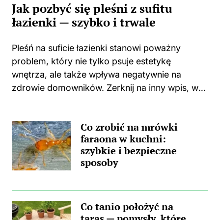
Jak pozbyć się pleśni z sufitu
łazienki — szybko i trwale
Pleśń na suficie łazienki stanowi poważny
problem, który nie tylko psuje estetykę
wnętrza, ale także wpływa negatywnie na
zdrowie domowników. Zerknij na inny wpis, w
którym pojawił się podobny wątek.
Zastanawiasz się, skąd wzięła się ta
Co zrobić na mrówki
nieprzyjemna towarzyszka? Główną
faraona w kuchni:
przyczyną...
szybkie i bezpieczne
sposoby
Co tanio położyć na
taras — pomysły, które