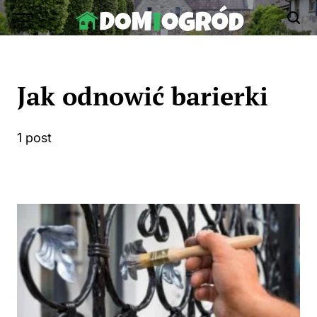
Skip
to
Dom-
content
Ogród.edu.pl
Jak odnowić barierki
1 post