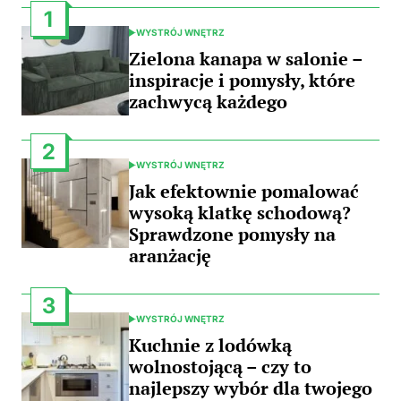
1
WYSTRÓJ WNĘTRZ
POSTED
IN
Zielona kanapa w salonie –
inspiracje i pomysły, które
zachwycą każdego
2
WYSTRÓJ WNĘTRZ
POSTED
IN
Jak efektownie pomalować
wysoką klatkę schodową?
Sprawdzone pomysły na
aranżację
3
WYSTRÓJ WNĘTRZ
POSTED
IN
Kuchnie z lodówką
wolnostojącą – czy to
najlepszy wybór dla twojego