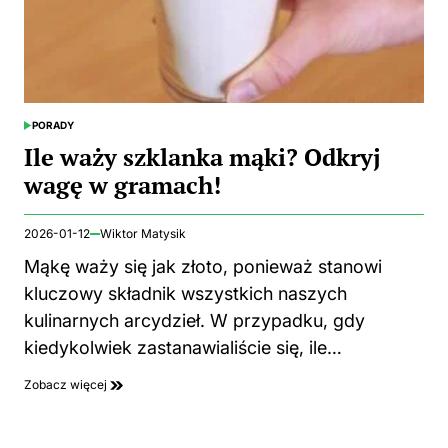
PORADY
POSTED
IN
Ile waży szklanka mąki? Odkryj
wagę w gramach!
2026-01-12
Wiktor Matysik
Mąkę waży się jak złoto, ponieważ stanowi
kluczowy składnik wszystkich naszych
kulinarnych arcydzieł. W przypadku, gdy
kiedykolwiek zastanawialiście się, ile…
Zobacz więcej