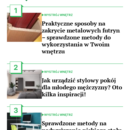
1
WYSTRÓJ WNĘTRZ
POSTED
IN
Praktyczne sposoby na
zakrycie metalowych futryn
– sprawdzone metody do
wykorzystania w Twoim
wnętrzu
2
WYSTRÓJ WNĘTRZ
POSTED
IN
Jak urządzić stylowy pokój
dla młodego mężczyzny? Oto
kilka inspiracji!
3
WYSTRÓJ WNĘTRZ
POSTED
IN
Sprawdzone metody na