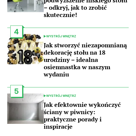
podwyższenie niskiego stołu
– odkryj, jak to zrobić
skutecznie!
4
WYSTRÓJ WNĘTRZ
POSTED
IN
Jak stworzyć niezapomnianą
dekorację stołu na 18
urodziny – idealna
osiemnastka w naszym
wydaniu
5
WYSTRÓJ WNĘTRZ
POSTED
IN
Jak efektownie wykończyć
ściany w piwnicy:
praktyczne porady i
inspiracje