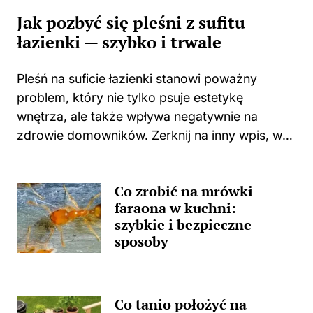
Jak pozbyć się pleśni z sufitu
łazienki — szybko i trwale
Pleśń na suficie łazienki stanowi poważny
problem, który nie tylko psuje estetykę
wnętrza, ale także wpływa negatywnie na
zdrowie domowników. Zerknij na inny wpis, w
którym pojawił się podobny wątek.
Zastanawiasz się, skąd wzięła się ta
Co zrobić na mrówki
nieprzyjemna towarzyszka? Główną
faraona w kuchni:
przyczyną...
szybkie i bezpieczne
sposoby
Co tanio położyć na