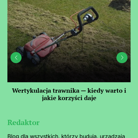
 —
Wertykulacja trawnika — kiedy warto i
C
jakie korzyści daje
Redaktor
Blog dla wszystkich, którzy budują, urządzają