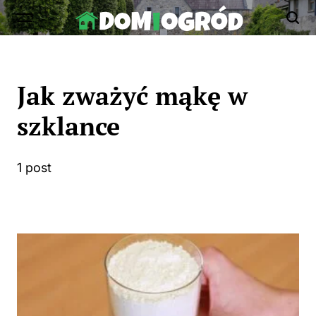
Skip
to
Dom-
content
Ogród.edu.pl
Jak zważyć mąkę w
szklance
1 post