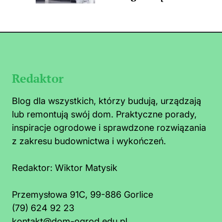
Redaktor
Blog dla wszystkich, którzy budują, urządzają
lub remontują swój dom. Praktyczne porady,
inspiracje ogrodowe i sprawdzone rozwiązania
z zakresu budownictwa i wykończeń.
Redaktor:
Wiktor Matysik
Przemysłowa 91C, 99-886 Gorlice
(79) 624 92 23
o zrobić na mrówki faraona w kuchni:
Co t
kontakt@dom-ogrod.edu.pl