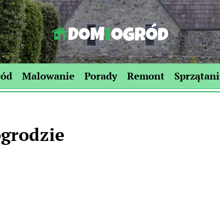
Dom-
Ogród.edu.pl
ród
Malowanie
Porady
Remont
Sprzątani
ogrodzie