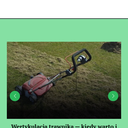
 —
Wertykulacja trawnika — kiedy warto i
C