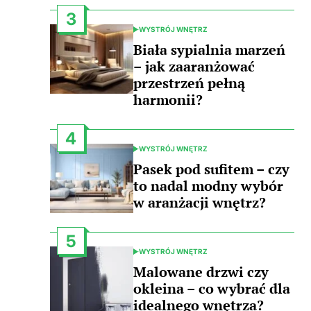
3
WYSTRÓJ WNĘTRZ
POSTED
IN
Biała sypialnia marzeń
– jak zaaranżować
przestrzeń pełną
harmonii?
4
WYSTRÓJ WNĘTRZ
POSTED
IN
Pasek pod sufitem – czy
to nadal modny wybór
w aranżacji wnętrz?
5
WYSTRÓJ WNĘTRZ
POSTED
IN
Malowane drzwi czy
okleina – co wybrać dla
idealnego wnętrza?