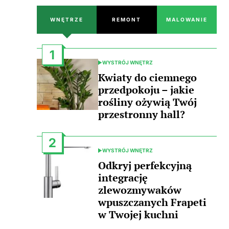
WNĘTRZE
REMONT
MALOWANIE
1
WYSTRÓJ WNĘTRZ
POSTED
IN
Kwiaty do ciemnego
przedpokoju – jakie
rośliny ożywią Twój
przestronny hall?
2
WYSTRÓJ WNĘTRZ
POSTED
IN
Odkryj perfekcyjną
integrację
zlewozmywaków
wpuszczanych Frapeti
w Twojej kuchni