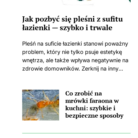
Jak pozbyć się pleśni z sufitu
łazienki — szybko i trwale
Pleśń na suficie łazienki stanowi poważny
problem, który nie tylko psuje estetykę
wnętrza, ale także wpływa negatywnie na
zdrowie domowników. Zerknij na inny
wpis, w którym pojawił się podobny
wątek. Zastanawiasz się, skąd wzięła się
Co zrobić na
ta nieprzyjemna towarzyszka? Główną
mrówki faraona w
przyczyną...
kuchni: szybkie i
bezpieczne sposoby