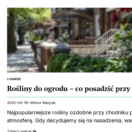
OGRÓD
POSTED
IN
Rośliny do ogrodu – co posadzić prz
2025-04-19
Wiktor Matysik
Najpopularniejsze rośliny ozdobne przy chodniku p
atmosferę. Gdy decydujemy się na nasadzenia, wa
Zobacz więcej