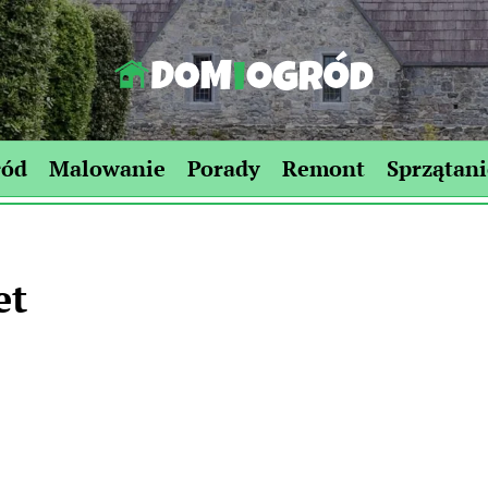
Dom-
Ogród.edu.pl
ród
Malowanie
Porady
Remont
Sprzątani
et