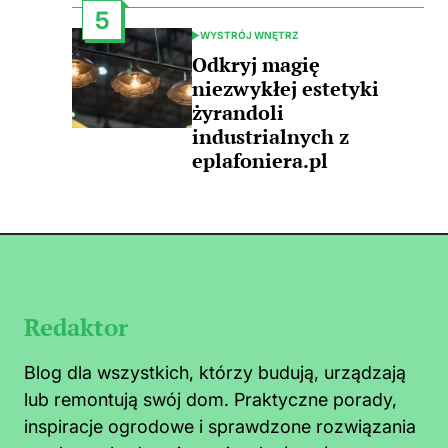
5
WYSTRÓJ WNĘTRZ
POSTED
IN
Odkryj magię
niezwykłej estetyki
żyrandoli
industrialnych z
eplafoniera.pl
Redaktor
Blog dla wszystkich, którzy budują, urządzają
lub remontują swój dom. Praktyczne porady,
inspiracje ogrodowe i sprawdzone rozwiązania