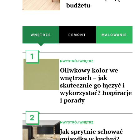
budżetu
WNĘTRZE
REMONT
MALOWANIE
1
WYSTRÓJ WNĘTRZ
POSTED
IN
Oliwkowy kolor we
wnętrzach – jak
skutecznie go łączyć i
wykorzystać? Inspiracje
i porady
2
WYSTRÓJ WNĘTRZ
POSTED
IN
Jak sprytnie schować
gniazdka w kuchni?