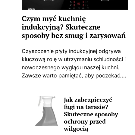
Czym myć kuchnię
indukcyjną? Skuteczne
sposoby bez smug i zarysowań
Czyszczenie płyty indukcyjnej odgrywa
kluczową rolę w utrzymaniu schludności i
nowoczesnego wyglądu naszej kuchni.
Zawsze warto pamiętać, aby poczekać,
aż płyta całkowicie ostygnie po
gotowaniu. Użycie jakichkolwiek środków
Jak zabezpieczyć
czyszczących na ciepłej powierzchni
fugi na tarasie?
może prowadzić do nieprzyjemnych
Skuteczne sposoby
zapachów, a także trwałych...
ochrony przed
wilgocią