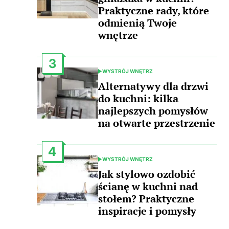
Praktyczne rady, które
odmienią Twoje
wnętrze
3
WYSTRÓJ WNĘTRZ
POSTED
IN
Alternatywy dla drzwi
do kuchni: kilka
najlepszych pomysłów
na otwarte przestrzenie
4
WYSTRÓJ WNĘTRZ
POSTED
IN
Jak stylowo ozdobić
ścianę w kuchni nad
stołem? Praktyczne
inspiracje i pomysły