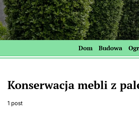
Skip
to
content
Dom
Budowa
Og
Konserwacja mebli z pal
1 post