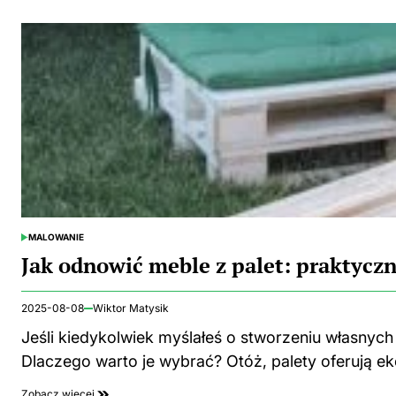
MALOWANIE
POSTED
IN
Jak odnowić meble z palet: praktycz
2025-08-08
Wiktor Matysik
Jeśli kiedykolwiek myślałeś o stworzeniu własnych 
Dlaczego warto je wybrać? Otóż, palety oferują 
Zobacz więcej