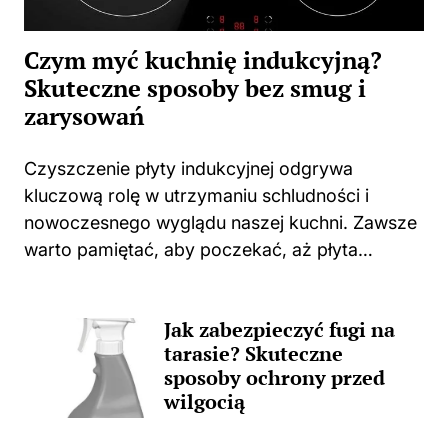
Czym myć kuchnię indukcyjną?
Skuteczne sposoby bez smug i
zarysowań
Czyszczenie płyty indukcyjnej odgrywa
kluczową rolę w utrzymaniu schludności i
nowoczesnego wyglądu naszej kuchni. Zawsze
warto pamiętać, aby poczekać, aż płyta
całkowicie ostygnie po gotowaniu. Użycie
jakichkolwiek środków czyszczących na ciepłej
Jak zabezpieczyć fugi na
powierzchni może prowadzić do
tarasie? Skuteczne
nieprzyjemnych zapachów, a także trwałych...
sposoby ochrony przed
wilgocią