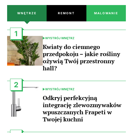
WNĘTRZE
REMONT
MALOWANIE
1
WYSTRÓJ WNĘTRZ
POSTED
IN
Kwiaty do ciemnego
przedpokoju – jakie rośliny
ożywią Twój przestronny
hall?
2
WYSTRÓJ WNĘTRZ
POSTED
IN
Odkryj perfekcyjną
integrację zlewozmywaków
wpuszczanych Frapeti w
Twojej kuchni