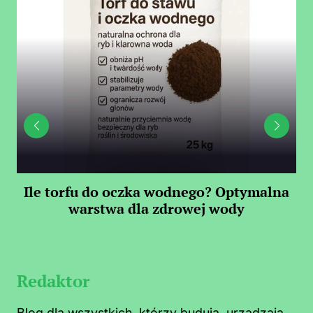
Ile torfu do oczka wodnego? Optymalna
warstwa dla zdrowej wody
S
Redaktor
Blog dla wszystkich, którzy budują, urządzają