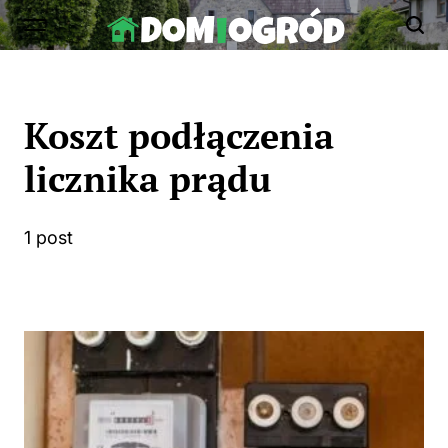
Skip
to
Dom-
content
Ogród.edu.pl
Koszt podłączenia
licznika prądu
1 post