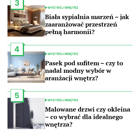
3
WYSTRÓJ WNĘTRZ
POSTED
IN
Biała sypialnia marzeń – jak
zaaranżować przestrzeń
pełną harmonii?
4
WYSTRÓJ WNĘTRZ
POSTED
IN
Pasek pod sufitem – czy to
nadal modny wybór w
aranżacji wnętrz?
5
WYSTRÓJ WNĘTRZ
POSTED
IN
Malowane drzwi czy okleina
– co wybrać dla idealnego
wnętrza?