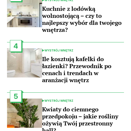
POSTED
IN
Kuchnie z lodówką
wolnostojącą – czy to
najlepszy wybór dla twojego
wnętrza?
4
WYSTRÓJ WNĘTRZ
POSTED
IN
Ile kosztują kafelki do
łazienki? Przewodnik po
cenach i trendach w
aranżacji wnętrz
5
WYSTRÓJ WNĘTRZ
POSTED
IN
Kwiaty do ciemnego
przedpokoju – jakie rośliny
ożywią Twój przestronny
hall?