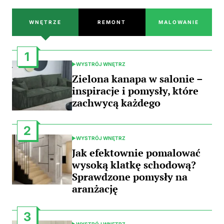
WNĘTRZE
REMONT
MALOWANIE
1
WYSTRÓJ WNĘTRZ
POSTED
IN
Zielona kanapa w salonie –
inspiracje i pomysły, które
zachwycą każdego
2
WYSTRÓJ WNĘTRZ
POSTED
IN
Jak efektownie pomalować
wysoką klatkę schodową?
Sprawdzone pomysły na
aranżację
3
WYSTRÓJ WNĘTRZ