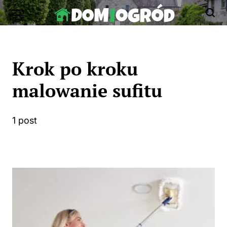
Skip
to
Dom-
content
Ogród.edu.pl
Krok po kroku
malowanie sufitu
1 post