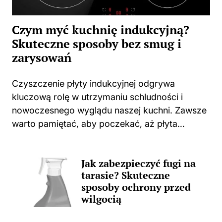
Czym myć kuchnię indukcyjną?
Skuteczne sposoby bez smug i
zarysowań
Czyszczenie płyty indukcyjnej odgrywa
kluczową rolę w utrzymaniu schludności i
nowoczesnego wyglądu naszej kuchni. Zawsze
warto pamiętać, aby poczekać, aż płyta
całkowicie ostygnie po gotowaniu. Użycie
jakichkolwiek środków czyszczących na ciepłej
Jak zabezpieczyć fugi na
powierzchni może prowadzić do
tarasie? Skuteczne
nieprzyjemnych zapachów, a także trwałych...
sposoby ochrony przed
wilgocią