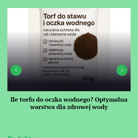
Ile torfu do oczka wodnego? Optymalna
warstwa dla zdrowej wody
S