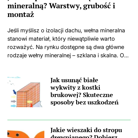
mineralną? Warstwy, grubość i
montaż
Jeśli myślisz o izolacji dachu, wełna mineralna
stanowi materiał, który niewątpliwie warto
rozważyć. Na rynku dostępne są dwa główne
rodzaje wełny mineralnej – szklana i skalna. Oba
te typy charakteryzują się rewelacyjnymi
właściwościami izolacyjnymi, jednak każde z
Jak usunąć białe
nich ma swoje...
wykwity z kostki
brukowej? Skuteczne
sposoby bez uszkodzeń
Jakie wieszaki do stropu
drewnianego? Dobierz