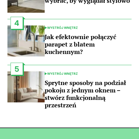
wybrać, by wyglądał stylowo
4
WYSTRÓJ WNĘTRZ
POSTED
IN
Jak efektownie połączyć
parapet z blatem
kuchennym?
5
WYSTRÓJ WNĘTRZ
POSTED
IN
Sprytne sposoby na podział
pokoju z jednym oknem –
stwórz funkcjonalną
przestrzeń