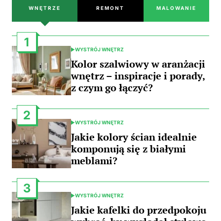
WNĘTRZE
REMONT
MALOWANIE
1
WYSTRÓJ WNĘTRZ
POSTED
IN
Kolor szalwiowy w aranżacji
wnętrz – inspiracje i porady,
z czym go łączyć?
2
WYSTRÓJ WNĘTRZ
POSTED
IN
Jakie kolory ścian idealnie
komponują się z białymi
meblami?
3
WYSTRÓJ WNĘTRZ
POSTED
IN
Jakie kafelki do przedpokoju