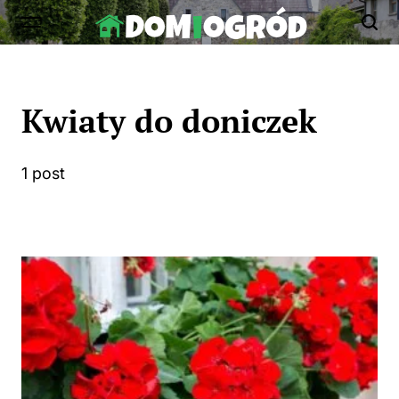
Skip
to
Dom-
content
Ogród.edu.pl
Kwiaty do doniczek
1 post