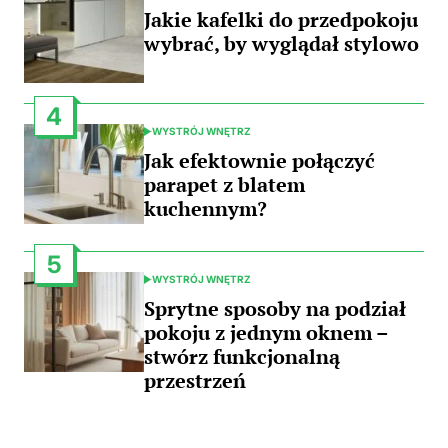
IN
Jakie kafelki do przedpokoju
wybrać, by wyglądał stylowo
4
WYSTRÓJ WNĘTRZ
POSTED
IN
Jak efektownie połączyć
parapet z blatem
kuchennym?
5
WYSTRÓJ WNĘTRZ
POSTED
IN
Sprytne sposoby na podział
pokoju z jednym oknem –
stwórz funkcjonalną
przestrzeń