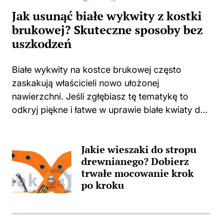
Jak usunąć białe wykwity z kostki
brukowej? Skuteczne sposoby bez
uszkodzeń
Białe wykwity na kostce brukowej często
zaskakują właścicieli nowo ułożonej
nawierzchni. Jeśli zgłębiasz tę tematykę to
odkryj piękne i łatwe w uprawie białe kwiaty do
swojego domu i ogrodu. Niejednokrotnie
spotykam się z sytuacjami, w których świeżo
Jakie wieszaki do stropu
położona kostka zaczyna...
drewnianego? Dobierz
trwałe mocowanie krok
po kroku