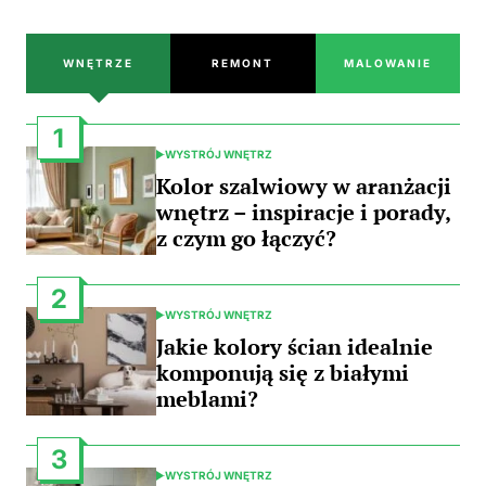
WNĘTRZE
REMONT
MALOWANIE
1
WYSTRÓJ WNĘTRZ
POSTED
IN
Kolor szalwiowy w aranżacji
wnętrz – inspiracje i porady,
z czym go łączyć?
2
WYSTRÓJ WNĘTRZ
POSTED
IN
Jakie kolory ścian idealnie
komponują się z białymi
meblami?
3
WYSTRÓJ WNĘTRZ
POSTED