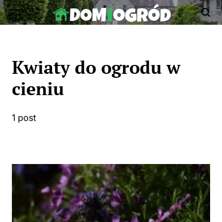
Skip
to
Dom-
content
Ogród.edu.pl
Kwiaty do ogrodu w
cieniu
1 post