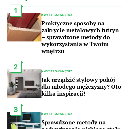
1
WYSTRÓJ WNĘTRZ
POSTED
IN
Praktyczne sposoby na
zakrycie metalowych futryn
– sprawdzone metody do
wykorzystania w Twoim
wnętrzu
2
WYSTRÓJ WNĘTRZ
POSTED
IN
Jak urządzić stylowy pokój
dla młodego mężczyzny? Oto
kilka inspiracji!
3
WYSTRÓJ WNĘTRZ
POSTED
IN
Sprawdzone metody na