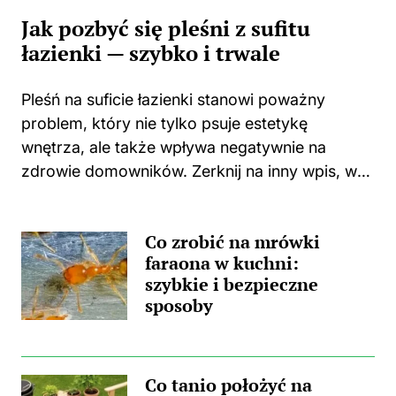
Jak pozbyć się pleśni z sufitu
łazienki — szybko i trwale
Pleśń na suficie łazienki stanowi poważny
problem, który nie tylko psuje estetykę
wnętrza, ale także wpływa negatywnie na
zdrowie domowników. Zerknij na inny wpis, w
którym pojawił się podobny wątek.
Zastanawiasz się, skąd wzięła się ta
Co zrobić na mrówki
nieprzyjemna towarzyszka? Główną
faraona w kuchni:
przyczyną...
szybkie i bezpieczne
sposoby
Co tanio położyć na