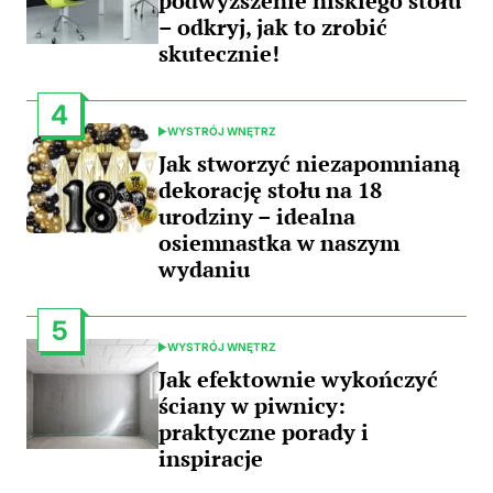
podwyższenie niskiego stołu
– odkryj, jak to zrobić
skutecznie!
4
WYSTRÓJ WNĘTRZ
POSTED
IN
Jak stworzyć niezapomnianą
dekorację stołu na 18
urodziny – idealna
osiemnastka w naszym
wydaniu
5
WYSTRÓJ WNĘTRZ
POSTED
IN
Jak efektownie wykończyć
ściany w piwnicy:
praktyczne porady i
inspiracje