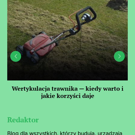
 —
Wertykulacja trawnika — kiedy warto i
C
jakie korzyści daje
Redaktor
Blog dla wszystkich, którzy budują, urządzają