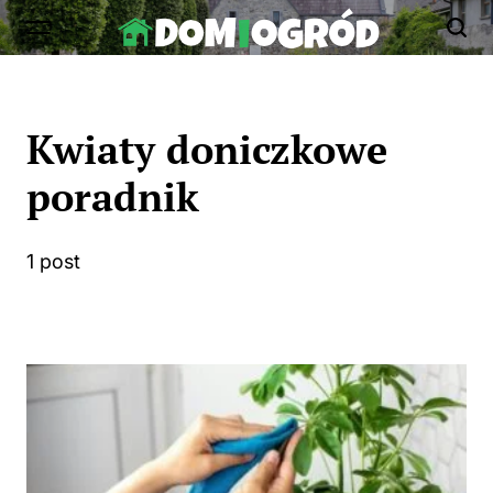
Skip
to
Dom-
content
Ogród.edu.pl
Kwiaty doniczkowe
poradnik
1 post