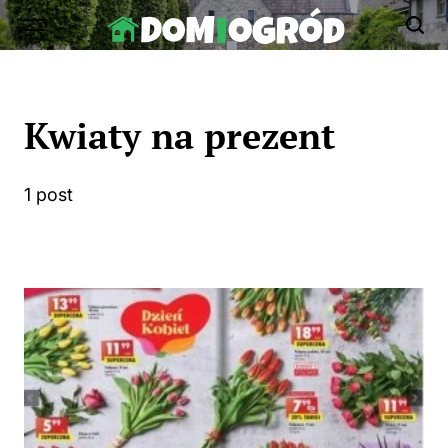
Skip
to
Dom-
content
Ogród.edu.pl
Kwiaty na prezent
1 post