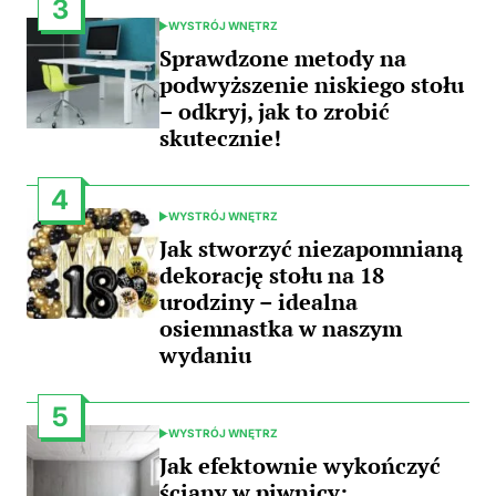
3
WYSTRÓJ WNĘTRZ
POSTED
IN
Sprawdzone metody na
podwyższenie niskiego stołu
– odkryj, jak to zrobić
skutecznie!
4
WYSTRÓJ WNĘTRZ
POSTED
IN
Jak stworzyć niezapomnianą
dekorację stołu na 18
urodziny – idealna
osiemnastka w naszym
wydaniu
5
WYSTRÓJ WNĘTRZ
POSTED
IN
Jak efektownie wykończyć
ściany w piwnicy: