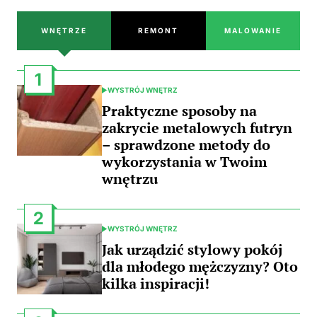
WNĘTRZE
REMONT
MALOWANIE
1
WYSTRÓJ WNĘTRZ
POSTED
IN
Praktyczne sposoby na
zakrycie metalowych futryn
– sprawdzone metody do
wykorzystania w Twoim
wnętrzu
2
WYSTRÓJ WNĘTRZ
POSTED
IN
Jak urządzić stylowy pokój
dla młodego mężczyzny? Oto
kilka inspiracji!