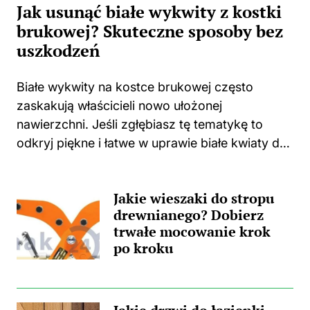
Jak usunąć białe wykwity z kostki
brukowej? Skuteczne sposoby bez
uszkodzeń
Białe wykwity na kostce brukowej często
zaskakują właścicieli nowo ułożonej
nawierzchni. Jeśli zgłębiasz tę tematykę to
odkryj piękne i łatwe w uprawie białe kwiaty do
swojego domu i ogrodu. Niejednokrotnie
spotykam się z sytuacjami, w których świeżo
Jakie wieszaki do stropu
położona kostka zaczyna...
drewnianego? Dobierz
trwałe mocowanie krok
po kroku