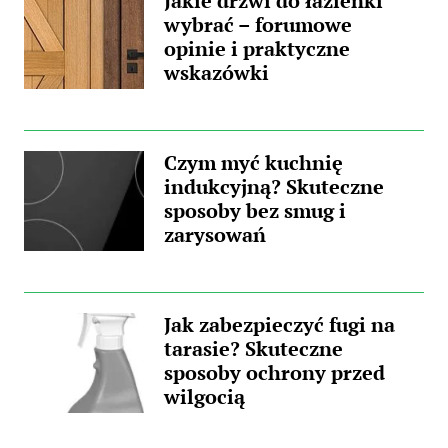
Jakie drzwi do łazienki
wybrać – forumowe
opinie i praktyczne
wskazówki
Czym myć kuchnię
indukcyjną? Skuteczne
sposoby bez smug i
zarysowań
Jak zabezpieczyć fugi na
tarasie? Skuteczne
sposoby ochrony przed
wilgocią