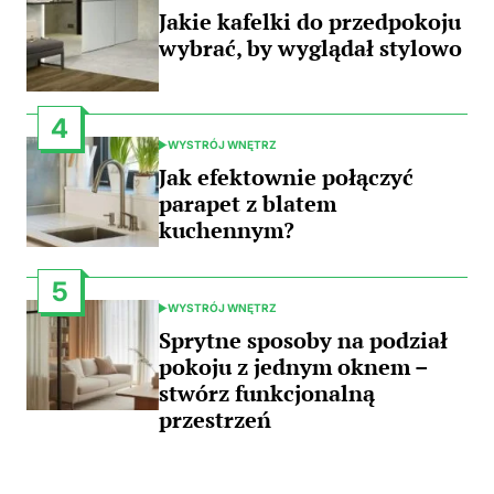
IN
Jakie kafelki do przedpokoju
wybrać, by wyglądał stylowo
4
WYSTRÓJ WNĘTRZ
POSTED
IN
Jak efektownie połączyć
parapet z blatem
kuchennym?
5
WYSTRÓJ WNĘTRZ
POSTED
IN
Sprytne sposoby na podział
pokoju z jednym oknem –
stwórz funkcjonalną
przestrzeń