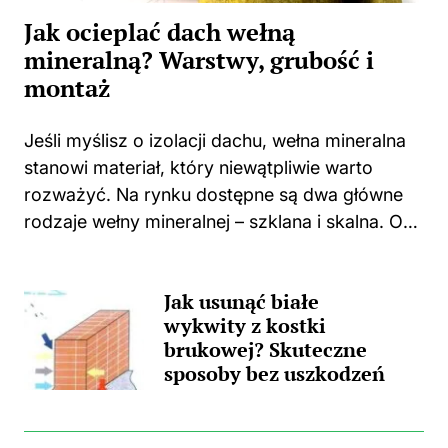
Jak ocieplać dach wełną
mineralną? Warstwy, grubość i
montaż
Jeśli myślisz o izolacji dachu, wełna mineralna
stanowi materiał, który niewątpliwie warto
rozważyć. Na rynku dostępne są dwa główne
rodzaje wełny mineralnej – szklana i skalna. Oba
te typy charakteryzują się rewelacyjnymi
właściwościami izolacyjnymi, jednak każde z
Jak usunąć białe
nich ma swoje...
wykwity z kostki
brukowej? Skuteczne
sposoby bez uszkodzeń