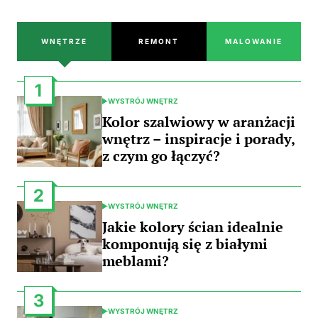
WNĘTRZE
REMONT
MALOWANIE
1
WYSTRÓJ WNĘTRZ
POSTED
IN
Kolor szalwiowy w aranżacji
wnętrz – inspiracje i porady,
z czym go łączyć?
2
WYSTRÓJ WNĘTRZ
POSTED
IN
Jakie kolory ścian idealnie
komponują się z białymi
meblami?
3
WYSTRÓJ WNĘTRZ
POSTED