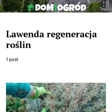
Skip
to
Dom-
content
Ogród.edu.pl
Lawenda regeneracja
roślin
1 post