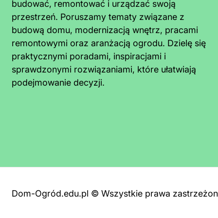
budować, remontować i urządzać swoją
przestrzeń. Poruszamy tematy związane z
budową domu, modernizacją wnętrz, pracami
remontowymi oraz aranżacją ogrodu. Dzielę się
praktycznymi poradami, inspiracjami i
sprawdzonymi rozwiązaniami, które ułatwiają
podejmowanie decyzji.
Jak usunąć glony z kostki brukowej?
Skuteczne metody i ochrona przed
nawrotem
Dom-Ogród.edu.pl © Wszystkie prawa zastrzeżo