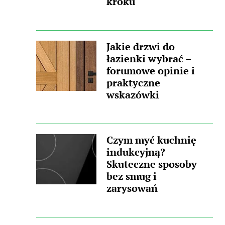
kroku
Jakie drzwi do
łazienki wybrać –
forumowe opinie i
praktyczne
wskazówki
Czym myć kuchnię
indukcyjną?
Skuteczne sposoby
bez smug i
zarysowań