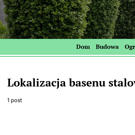
Skip
to
content
Dom
Budowa
Og
Lokalizacja basenu stal
1 post