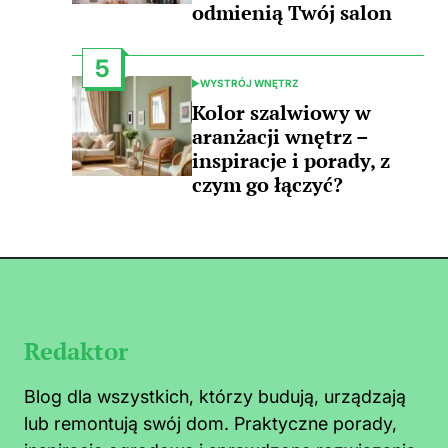
odmienią Twój salon
5
WYSTRÓJ WNĘTRZ
POSTED
IN
Kolor szalwiowy w
aranżacji wnętrz –
inspiracje i porady, z
czym go łączyć?
Redaktor
Blog dla wszystkich, którzy budują, urządzają
lub remontują swój dom. Praktyczne porady,