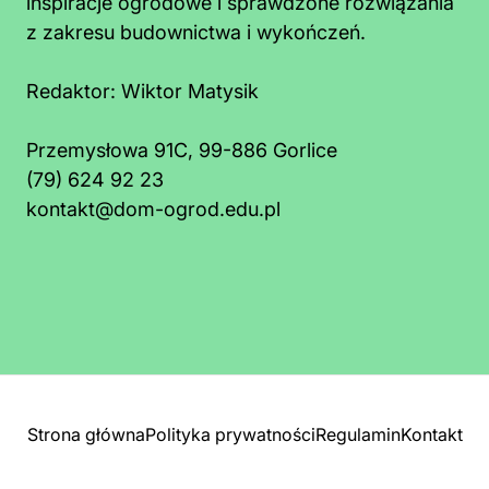
inspiracje ogrodowe i sprawdzone rozwiązania
z zakresu budownictwa i wykończeń.
Redaktor:
Wiktor Matysik
Przemysłowa 91C, 99-886 Gorlice
(79) 624 92 23
e kosztuje 1 m² dachu? Ceny materiałów
Jakie
kontakt@dom-ogrod.edu.pl
i robocizny
Dobier
Strona główna
Polityka prywatności
Regulamin
Kontakt