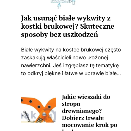
Jak usunąć białe wykwity z
kostki brukowej? Skuteczne
sposoby bez uszkodzeń
Białe wykwity na kostce brukowej często
zaskakują właścicieli nowo ułożonej
nawierzchni. Jeśli zgłębiasz tę tematykę
to odkryj piękne i łatwe w uprawie białe
kwiaty do swojego domu i ogrodu.
Niejednokrotnie spotykam się z
Jakie wieszaki do
sytuacjami, w których świeżo położona
stropu
kostka zaczyna...
drewnianego?
Dobierz trwałe
mocowanie krok po