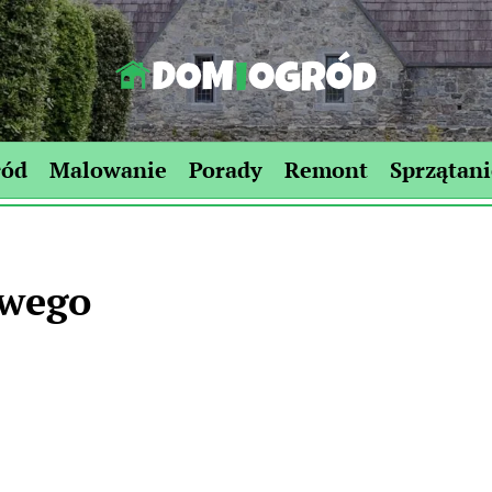
Dom-
Ogród.edu.pl
ród
Malowanie
Porady
Remont
Sprzątani
owego