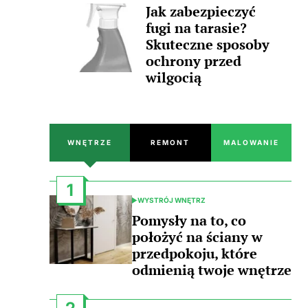
Jak zabezpieczyć
fugi na tarasie?
Skuteczne sposoby
ochrony przed
wilgocią
WNĘTRZE
REMONT
MALOWANIE
1
WYSTRÓJ WNĘTRZ
POSTED
IN
Pomysły na to, co
położyć na ściany w
przedpokoju, które
odmienią twoje wnętrze