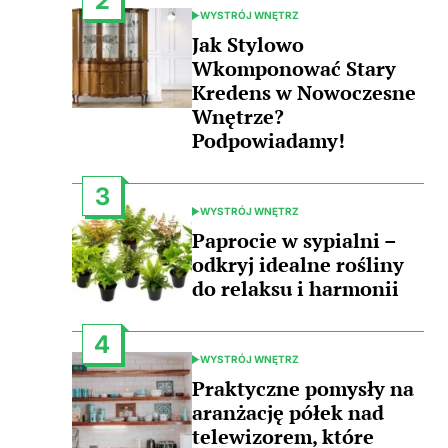
2
WYSTRÓJ WNĘTRZ
POSTED
IN
Jak Stylowo
Wkomponować Stary
Kredens w Nowoczesne
Wnętrze?
Podpowiadamy!
3
WYSTRÓJ WNĘTRZ
POSTED
IN
Paprocie w sypialni –
odkryj idealne rośliny
do relaksu i harmonii
4
WYSTRÓJ WNĘTRZ
POSTED
IN
Praktyczne pomysły na
aranżację półek nad
telewizorem, które