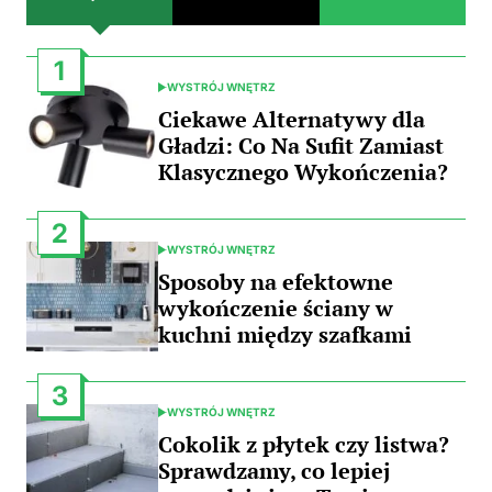
1
WYSTRÓJ WNĘTRZ
POSTED
IN
Ciekawe Alternatywy dla
Gładzi: Co Na Sufit Zamiast
Klasycznego Wykończenia?
2
WYSTRÓJ WNĘTRZ
POSTED
IN
Sposoby na efektowne
wykończenie ściany w
kuchni między szafkami
3
WYSTRÓJ WNĘTRZ
POSTED
IN
Cokolik z płytek czy listwa?
Sprawdzamy, co lepiej