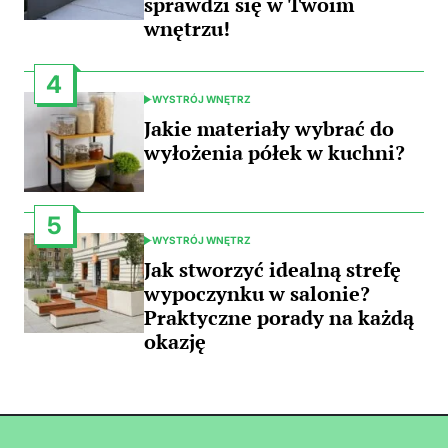
sprawdzi się w Twoim
wnętrzu!
4
WYSTRÓJ WNĘTRZ
POSTED
IN
Jakie materiały wybrać do
wyłożenia półek w kuchni?
5
WYSTRÓJ WNĘTRZ
POSTED
IN
Jak stworzyć idealną strefę
wypoczynku w salonie?
Praktyczne porady na każdą
okazję