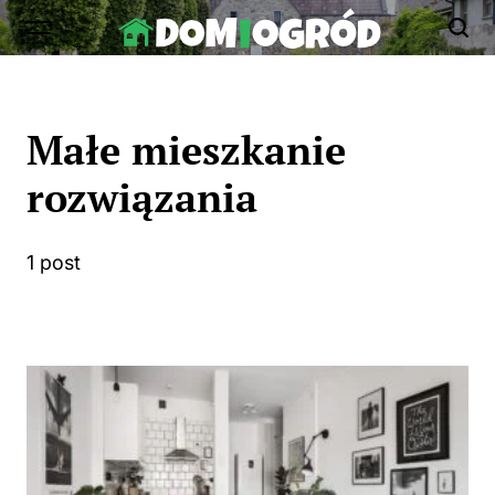
Skip
to
Dom-
content
Ogród.edu.pl
Małe mieszkanie
rozwiązania
1 post