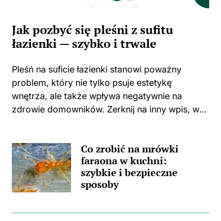
Jak pozbyć się pleśni z sufitu
łazienki — szybko i trwale
Pleśń na suficie łazienki stanowi poważny
problem, który nie tylko psuje estetykę
wnętrza, ale także wpływa negatywnie na
zdrowie domowników. Zerknij na inny wpis, w
którym pojawił się podobny wątek.
Zastanawiasz się, skąd wzięła się ta
Co zrobić na mrówki
nieprzyjemna towarzyszka? Główną
faraona w kuchni:
przyczyną...
szybkie i bezpieczne
sposoby