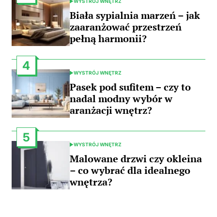
WYSTRÓJ WNĘTRZ
POSTED
IN
Biała sypialnia marzeń – jak
zaaranżować przestrzeń
pełną harmonii?
4
WYSTRÓJ WNĘTRZ
POSTED
IN
Pasek pod sufitem – czy to
nadal modny wybór w
aranżacji wnętrz?
5
WYSTRÓJ WNĘTRZ
POSTED
IN
Malowane drzwi czy okleina
– co wybrać dla idealnego
wnętrza?