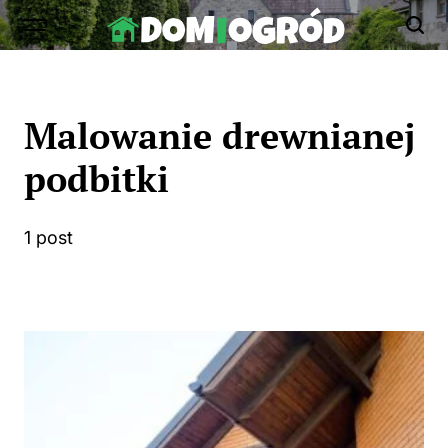
Skip
to
Dom-
content
Ogród.edu.pl
Malowanie drewnianej
podbitki
1 post