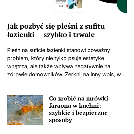
Jak pozbyć się pleśni z sufitu
łazienki — szybko i trwale
Pleśń na suficie łazienki stanowi poważny
problem, który nie tylko psuje estetykę
wnętrza, ale także wpływa negatywnie na
zdrowie domowników. Zerknij na inny wpis, w
którym pojawił się podobny wątek.
Zastanawiasz się, skąd wzięła się ta
Co zrobić na mrówki
nieprzyjemna towarzyszka? Główną
faraona w kuchni:
przyczyną...
szybkie i bezpieczne
sposoby