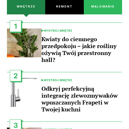
WNĘTRZE
REMONT
MALOWANIE
1
WYSTRÓJ WNĘTRZ
POSTED
IN
Kwiaty do ciemnego
przedpokoju – jakie rośliny
ożywią Twój przestronny
hall?
2
WYSTRÓJ WNĘTRZ
POSTED
IN
Odkryj perfekcyjną
integrację zlewozmywaków
wpuszczanych Frapeti w
Twojej kuchni
3