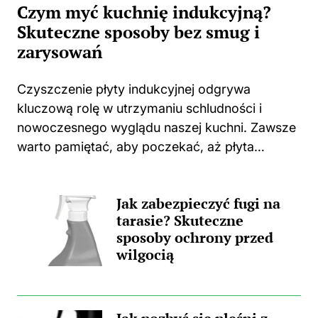
Czym myć kuchnię indukcyjną?
Skuteczne sposoby bez smug i
zarysowań
Czyszczenie płyty indukcyjnej odgrywa
kluczową rolę w utrzymaniu schludności i
nowoczesnego wyglądu naszej kuchni. Zawsze
warto pamiętać, aby poczekać, aż płyta
całkowicie ostygnie po gotowaniu. Użycie
jakichkolwiek środków czyszczących na ciepłej
Jak zabezpieczyć fugi na
powierzchni może prowadzić do
tarasie? Skuteczne
nieprzyjemnych zapachów, a także trwałych...
sposoby ochrony przed
wilgocią