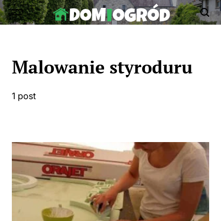
Skip
to
Dom-
content
Ogród.edu.pl
Malowanie styroduru
1 post