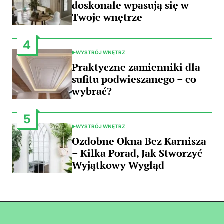
doskonale wpasują się w
Twoje wnętrze
4
WYSTRÓJ WNĘTRZ
POSTED
IN
Praktyczne zamienniki dla
sufitu podwieszanego – co
wybrać?
5
WYSTRÓJ WNĘTRZ
POSTED
IN
Ozdobne Okna Bez Karnisza
– Kilka Porad, Jak Stworzyć
Wyjątkowy Wygląd