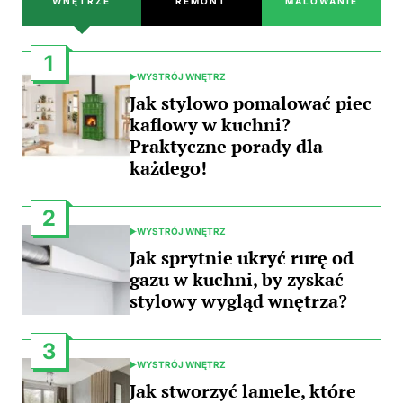
WNĘTRZE
REMONT
MALOWANIE
1
WYSTRÓJ WNĘTRZ
POSTED
IN
Jak stylowo pomalować piec
kaflowy w kuchni?
Praktyczne porady dla
każdego!
2
WYSTRÓJ WNĘTRZ
POSTED
IN
Jak sprytnie ukryć rurę od
gazu w kuchni, by zyskać
stylowy wygląd wnętrza?
3
WYSTRÓJ WNĘTRZ
POSTED
IN
Jak stworzyć lamele, które