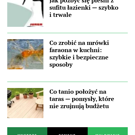
Jak pozbyć się pleśni z
sufitu łazienki — szybko
i trwale
Co zrobić na mrówki
faraona w kuchni:
szybkie i bezpieczne
sposoby
Co tanio położyć na
taras — pomysły, które
nie zrujnują budżetu