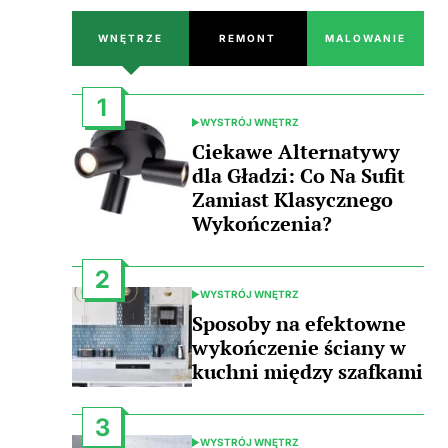
WNĘTRZE
REMONT
MALOWANIE
1
WYSTRÓJ WNĘTRZ
POSTED
IN
Ciekawe Alternatywy
dla Gładzi: Co Na Sufit
Zamiast Klasycznego
Wykończenia?
2
WYSTRÓJ WNĘTRZ
POSTED
IN
Sposoby na efektowne
wykończenie ściany w
kuchni między szafkami
3
WYSTRÓJ WNĘTRZ