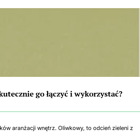
kutecznie go łączyć i wykorzystać?
ików aranżacji wnętrz. Oliwkowy, to odcień zieleni z