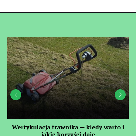
 —
Wertykulacja trawnika — kiedy warto i
C
jakie korzyści daje