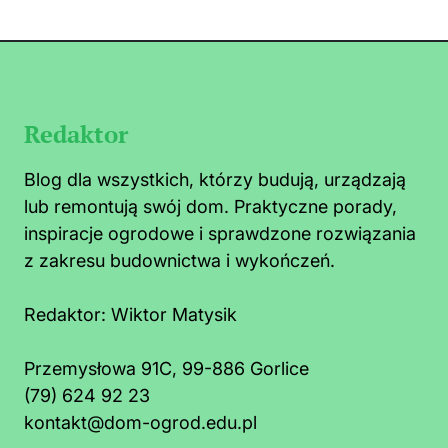
Redaktor
Blog dla wszystkich, którzy budują, urządzają
lub remontują swój dom. Praktyczne porady,
inspiracje ogrodowe i sprawdzone rozwiązania
z zakresu budownictwa i wykończeń.
Redaktor:
Wiktor Matysik
Przemysłowa 91C, 99-886 Gorlice
(79) 624 92 23
o zrobić na mrówki faraona w kuchni:
Co t
kontakt@dom-ogrod.edu.pl
szybkie i bezpieczne sposoby