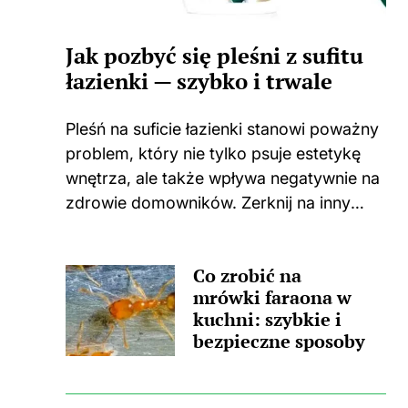
Jak pozbyć się pleśni z sufitu
łazienki — szybko i trwale
Pleśń na suficie łazienki stanowi poważny
problem, który nie tylko psuje estetykę
wnętrza, ale także wpływa negatywnie na
zdrowie domowników. Zerknij na inny
wpis, w którym pojawił się podobny
wątek. Zastanawiasz się, skąd wzięła się
Co zrobić na
ta nieprzyjemna towarzyszka? Główną
mrówki faraona w
przyczyną...
kuchni: szybkie i
bezpieczne sposoby