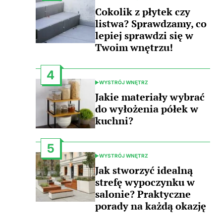
POSTED
IN
Cokolik z płytek czy
listwa? Sprawdzamy, co
lepiej sprawdzi się w
Twoim wnętrzu!
4
WYSTRÓJ WNĘTRZ
POSTED
IN
Jakie materiały wybrać
do wyłożenia półek w
kuchni?
5
WYSTRÓJ WNĘTRZ
POSTED
IN
Jak stworzyć idealną
strefę wypoczynku w
salonie? Praktyczne
porady na każdą okazję