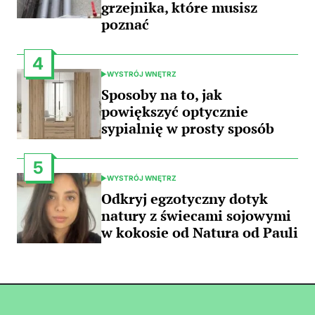
grzejnika, które musisz
poznać
4
WYSTRÓJ WNĘTRZ
POSTED
IN
Sposoby na to, jak
powiększyć optycznie
sypialnię w prosty sposób
5
WYSTRÓJ WNĘTRZ
POSTED
IN
Odkryj egzotyczny dotyk
natury z świecami sojowymi
w kokosie od Natura od Pauli