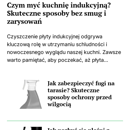
Czym myć kuchnię indukcyjną?
Skuteczne sposoby bez smug i
zarysowań
Czyszczenie płyty indukcyjnej odgrywa
kluczową rolę w utrzymaniu schludności i
nowoczesnego wyglądu naszej kuchni. Zawsze
warto pamiętać, aby poczekać, aż płyta
całkowicie ostygnie po gotowaniu. Użycie
jakichkolwiek środków czyszczących na ciepłej
Jak zabezpieczyć fugi na
powierzchni może prowadzić do
tarasie? Skuteczne
nieprzyjemnych zapachów, a także trwałych...
sposoby ochrony przed
wilgocią