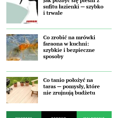
Jak pozbyć się pleśni z
sufitu łazienki — szybko
i trwale
Co zrobić na mrówki
faraona w kuchni:
szybkie i bezpieczne
sposoby
Co tanio położyć na
taras — pomysły, które
nie zrujnują budżetu