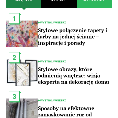
WNĘTRZE
REMONT
MALOWANIE
1
WYSTRÓJ WNĘTRZ
POSTED
IN
Stylowe połączenie tapety i
farby na jednej ścianie –
inspiracje i porady
2
WYSTRÓJ WNĘTRZ
POSTED
IN
Stylowe obrazy, które
odmienią wnętrze: wizja
eksperta na dekorację domu
3
WYSTRÓJ WNĘTRZ
POSTED
IN
Sposoby na efektowne
zamaskowanie rur od