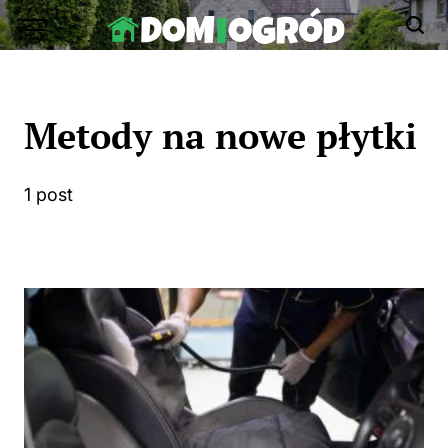
Skip
to
Dom-
content
Ogród.edu.pl
Metody na nowe płytki
1 post