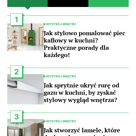
1
WYSTRÓJ WNĘTRZ
POSTED
IN
Jak stylowo pomalować piec
kaflowy w kuchni?
Praktyczne porady dla
każdego!
2
WYSTRÓJ WNĘTRZ
POSTED
IN
Jak sprytnie ukryć rurę od
gazu w kuchni, by zyskać
stylowy wygląd wnętrza?
3
WYSTRÓJ WNĘTRZ
POSTED
IN
Jak stworzyć lamele, które