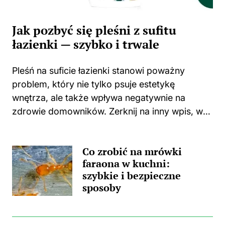
Jak pozbyć się pleśni z sufitu
łazienki — szybko i trwale
Pleśń na suficie łazienki stanowi poważny
problem, który nie tylko psuje estetykę
wnętrza, ale także wpływa negatywnie na
zdrowie domowników. Zerknij na inny wpis, w
którym pojawił się podobny wątek.
Zastanawiasz się, skąd wzięła się ta
Co zrobić na mrówki
nieprzyjemna towarzyszka? Główną
faraona w kuchni:
przyczyną...
szybkie i bezpieczne
sposoby