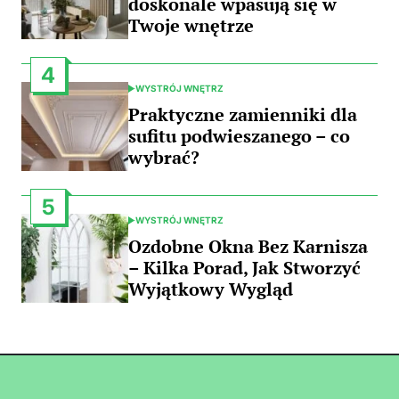
doskonale wpasują się w
Twoje wnętrze
4
WYSTRÓJ WNĘTRZ
POSTED
IN
Praktyczne zamienniki dla
sufitu podwieszanego – co
wybrać?
5
WYSTRÓJ WNĘTRZ
POSTED
IN
Ozdobne Okna Bez Karnisza
– Kilka Porad, Jak Stworzyć
Wyjątkowy Wygląd