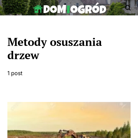
Skip
to
Dom-
content
Ogród.edu.pl
Metody osuszania
drzew
1 post