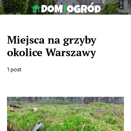
Skip
to
Dom-
content
Ogród.edu.pl
Miejsca na grzyby
okolice Warszawy
1 post