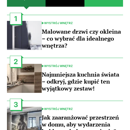
1
WYSTRÓJ WNĘTRZ
POSTED
IN
Malowane drzwi czy okleina
– co wybrać dla idealnego
wnętrza?
2
WYSTRÓJ WNĘTRZ
POSTED
IN
Najmniejsza kuchnia świata
– odkryj, gdzie kupić ten
wyjątkowy zestaw!
3
WYSTRÓJ WNĘTRZ
POSTED
IN
Jak zaaranżować przestrzeń
w domu, aby wydarzenia