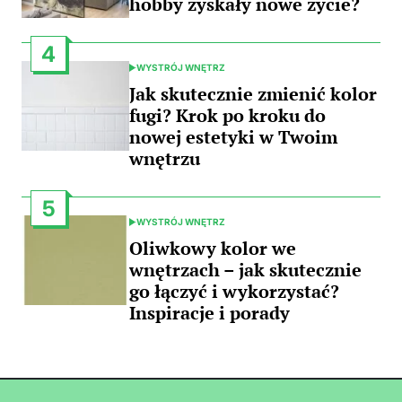
hobby zyskały nowe życie?
4
WYSTRÓJ WNĘTRZ
POSTED
IN
Jak skutecznie zmienić kolor
fugi? Krok po kroku do
nowej estetyki w Twoim
wnętrzu
5
WYSTRÓJ WNĘTRZ
POSTED
IN
Oliwkowy kolor we
wnętrzach – jak skutecznie
go łączyć i wykorzystać?
Inspiracje i porady