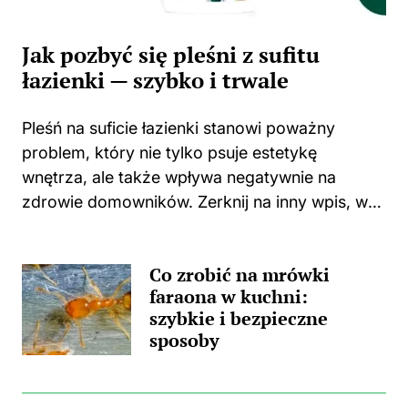
Jak pozbyć się pleśni z sufitu
łazienki — szybko i trwale
Pleśń na suficie łazienki stanowi poważny
problem, który nie tylko psuje estetykę
wnętrza, ale także wpływa negatywnie na
zdrowie domowników. Zerknij na inny wpis, w
którym pojawił się podobny wątek.
Zastanawiasz się, skąd wzięła się ta
Co zrobić na mrówki
nieprzyjemna towarzyszka? Główną
faraona w kuchni:
przyczyną...
szybkie i bezpieczne
sposoby