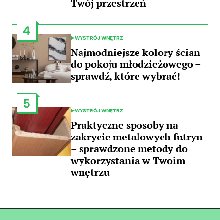
Twój przestrzeń
4
WYSTRÓJ WNĘTRZ
POSTED
IN
Najmodniejsze kolory ścian
do pokoju młodzieżowego –
sprawdź, które wybrać!
5
WYSTRÓJ WNĘTRZ
POSTED
IN
Praktyczne sposoby na
zakrycie metalowych futryn
– sprawdzone metody do
wykorzystania w Twoim
wnętrzu