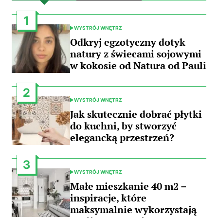
1
WYSTRÓJ WNĘTRZ
POSTED
IN
Odkryj egzotyczny dotyk
natury z świecami sojowymi
w kokosie od Natura od Pauli
2
WYSTRÓJ WNĘTRZ
POSTED
IN
Jak skutecznie dobrać płytki
do kuchni, by stworzyć
elegancką przestrzeń?
3
WYSTRÓJ WNĘTRZ
POSTED
IN
Małe mieszkanie 40 m2 –
inspiracje, które
maksymalnie wykorzystają