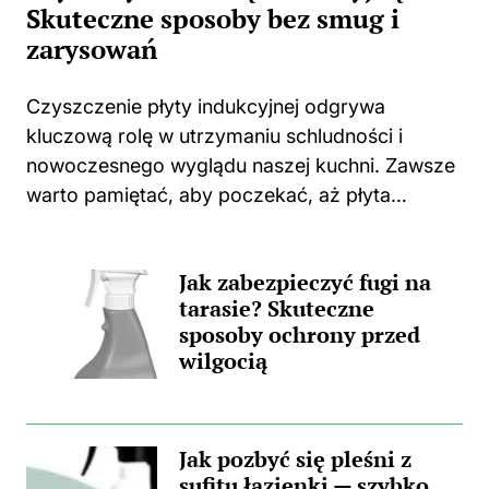
Skuteczne sposoby bez smug i
zarysowań
Czyszczenie płyty indukcyjnej odgrywa
kluczową rolę w utrzymaniu schludności i
nowoczesnego wyglądu naszej kuchni. Zawsze
warto pamiętać, aby poczekać, aż płyta
całkowicie ostygnie po gotowaniu. Użycie
jakichkolwiek środków czyszczących na ciepłej
Jak zabezpieczyć fugi na
powierzchni może prowadzić do
tarasie? Skuteczne
nieprzyjemnych zapachów, a także trwałych...
sposoby ochrony przed
wilgocią
Jak pozbyć się pleśni z
sufitu łazienki — szybko