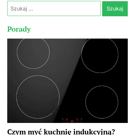
Szukaj:
Porady
Czym myć kuchnię indukcyjną?