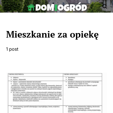
Skip
to
Dom-
content
Ogród.edu.pl
Mieszkanie za opiekę
1 post