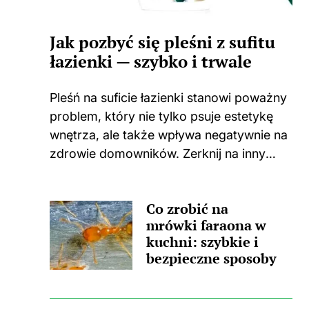
Jak pozbyć się pleśni z sufitu
łazienki — szybko i trwale
Pleśń na suficie łazienki stanowi poważny
problem, który nie tylko psuje estetykę
wnętrza, ale także wpływa negatywnie na
zdrowie domowników. Zerknij na inny
wpis, w którym pojawił się podobny
wątek. Zastanawiasz się, skąd wzięła się
Co zrobić na
ta nieprzyjemna towarzyszka? Główną
mrówki faraona w
przyczyną...
kuchni: szybkie i
bezpieczne sposoby