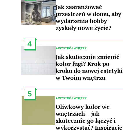
POSTED
IN
Jak zaaranżować
przestrzeń w domu, aby
wydarzenia hobby
zyskały nowe życie?
4
WYSTRÓJ WNĘTRZ
POSTED
IN
Jak skutecznie zmienić
kolor fugi? Krok po
kroku do nowej estetyki
w Twoim wnętrzu
5
WYSTRÓJ WNĘTRZ
POSTED
IN
Oliwkowy kolor we
wnętrzach – jak
skutecznie go łączyć i
wykorzystać? Inspiracje