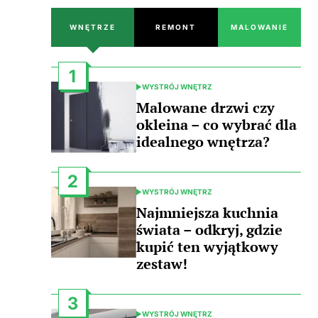
WNĘTRZE
REMONT
MALOWANIE
1
WYSTRÓJ WNĘTRZ
POSTED
IN
Malowane drzwi czy
okleina – co wybrać dla
idealnego wnętrza?
2
WYSTRÓJ WNĘTRZ
POSTED
IN
Najmniejsza kuchnia
świata – odkryj, gdzie
kupić ten wyjątkowy
zestaw!
3
WYSTRÓJ WNĘTRZ