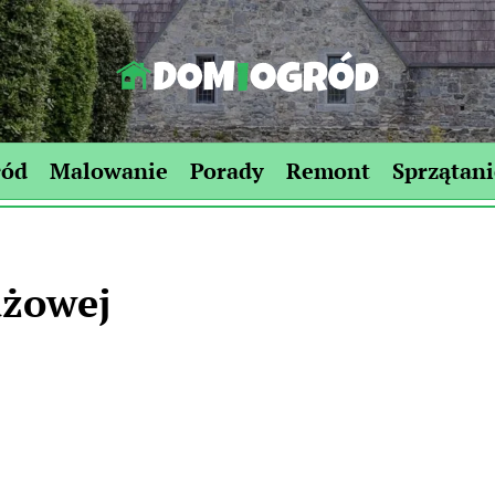
Dom-
Ogród.edu.pl
ród
Malowanie
Porady
Remont
Sprzątani
ażowej