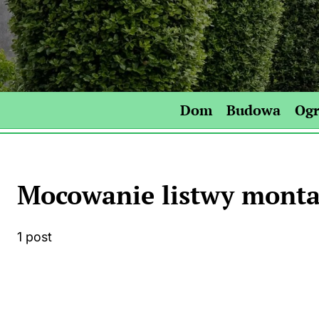
Skip
to
content
Dom
Budowa
Og
Mocowanie listwy mont
1 post