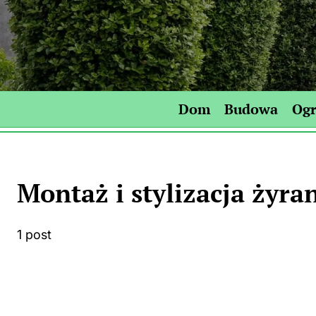
Skip
to
content
Dom
Budowa
Og
Montaż i stylizacja żyra
1 post