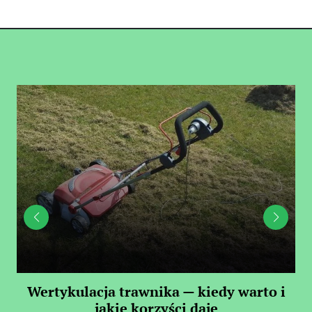
 —
Wertykulacja trawnika — kiedy warto i
C
jakie korzyści daje