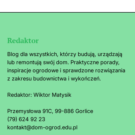
Redaktor
Blog dla wszystkich, którzy budują, urządzają
lub remontują swój dom. Praktyczne porady,
inspiracje ogrodowe i sprawdzone rozwiązania
z zakresu budownictwa i wykończeń.
Redaktor:
Wiktor Matysik
Przemysłowa 91C, 99-886 Gorlice
(79) 624 92 23
o zrobić na mrówki faraona w kuchni:
Co t
kontakt@dom-ogrod.edu.pl
szybkie i bezpieczne sposoby