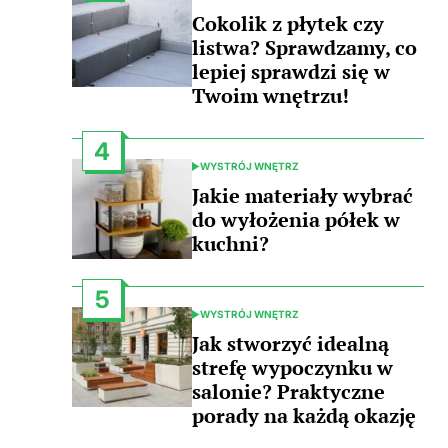
POSTED
IN
Cokolik z płytek czy
listwa? Sprawdzamy, co
lepiej sprawdzi się w
Twoim wnętrzu!
4
WYSTRÓJ WNĘTRZ
POSTED
IN
Jakie materiały wybrać
do wyłożenia półek w
kuchni?
5
WYSTRÓJ WNĘTRZ
POSTED
IN
Jak stworzyć idealną
strefę wypoczynku w
salonie? Praktyczne
porady na każdą okazję