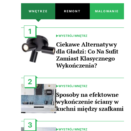
WNĘTRZE
REMONT
MALOWANIE
1
WYSTRÓJ WNĘTRZ
POSTED
IN
Ciekawe Alternatywy
dla Gładzi: Co Na Sufit
Zamiast Klasycznego
Wykończenia?
2
WYSTRÓJ WNĘTRZ
POSTED
IN
Sposoby na efektowne
wykończenie ściany w
kuchni między szafkami
3
WYSTRÓJ WNĘTRZ