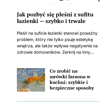
Jak pozbyć się pleśni z sufitu
łazienki — szybko i trwale
Pleśń na suficie łazienki stanowi poważny
problem, który nie tylko psuje estetykę
wnętrza, ale także wpływa negatywnie na
zdrowie domowników. Zerknij na inny
wpis, w którym pojawił się podobny
wątek. Zastanawiasz się, skąd wzięła się
Co zrobić na
ta nieprzyjemna towarzyszka? Główną
mrówki faraona w
przyczyną...
kuchni: szybkie i
bezpieczne sposoby