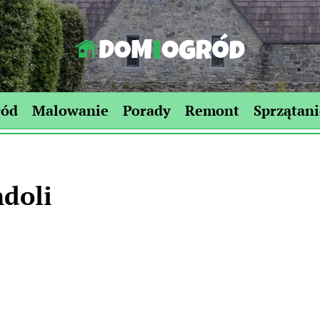
Dom-
Ogród.edu.pl
ród
Malowanie
Porady
Remont
Sprzątani
ndoli