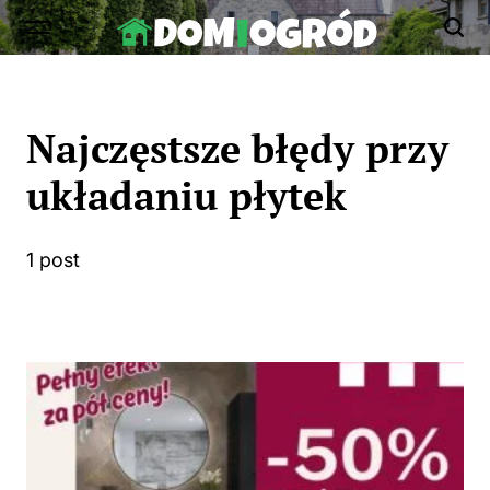
Skip
to
Dom-
content
Ogród.edu.pl
Najczęstsze błędy przy
układaniu płytek
1 post