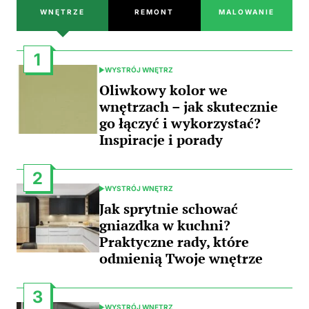
WNĘTRZE
REMONT
MALOWANIE
1
WYSTRÓJ WNĘTRZ
POSTED
IN
Oliwkowy kolor we
wnętrzach – jak skutecznie
go łączyć i wykorzystać?
Inspiracje i porady
2
WYSTRÓJ WNĘTRZ
POSTED
IN
Jak sprytnie schować
gniazdka w kuchni?
Praktyczne rady, które
odmienią Twoje wnętrze
3
WYSTRÓJ WNĘTRZ