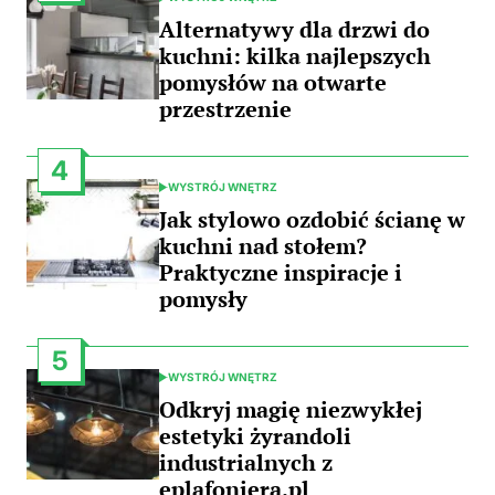
POSTED
IN
Alternatywy dla drzwi do
kuchni: kilka najlepszych
pomysłów na otwarte
przestrzenie
4
WYSTRÓJ WNĘTRZ
POSTED
IN
Jak stylowo ozdobić ścianę w
kuchni nad stołem?
Praktyczne inspiracje i
pomysły
5
WYSTRÓJ WNĘTRZ
POSTED
IN
Odkryj magię niezwykłej
estetyki żyrandoli
industrialnych z
eplafoniera.pl