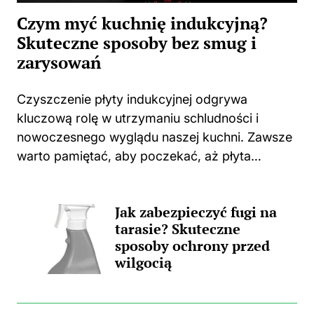
Czym myć kuchnię indukcyjną?
Skuteczne sposoby bez smug i
zarysowań
Czyszczenie płyty indukcyjnej odgrywa
kluczową rolę w utrzymaniu schludności i
nowoczesnego wyglądu naszej kuchni. Zawsze
warto pamiętać, aby poczekać, aż płyta
całkowicie ostygnie po gotowaniu. Użycie
jakichkolwiek środków czyszczących na ciepłej
Jak zabezpieczyć fugi na
powierzchni może prowadzić do
tarasie? Skuteczne
nieprzyjemnych zapachów, a także trwałych...
sposoby ochrony przed
wilgocią