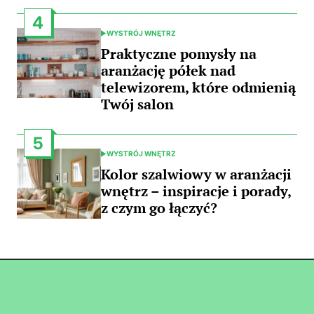
4
WYSTRÓJ WNĘTRZ
POSTED
IN
Praktyczne pomysły na
aranżację półek nad
telewizorem, które odmienią
Twój salon
5
WYSTRÓJ WNĘTRZ
POSTED
IN
Kolor szalwiowy w aranżacji
wnętrz – inspiracje i porady,
z czym go łączyć?