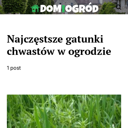
Skip
to
Dom-
content
Ogród.edu.pl
Najczęstsze gatunki
chwastów w ogrodzie
1 post