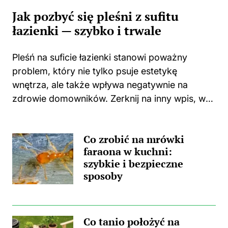
Jak pozbyć się pleśni z sufitu
łazienki — szybko i trwale
Pleśń na suficie łazienki stanowi poważny
problem, który nie tylko psuje estetykę
wnętrza, ale także wpływa negatywnie na
zdrowie domowników. Zerknij na inny wpis, w
którym pojawił się podobny wątek.
Zastanawiasz się, skąd wzięła się ta
Co zrobić na mrówki
nieprzyjemna towarzyszka? Główną
faraona w kuchni:
przyczyną...
szybkie i bezpieczne
sposoby
Co tanio położyć na