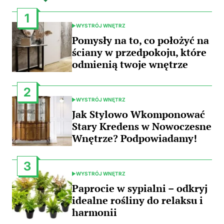
1
WYSTRÓJ WNĘTRZ
POSTED
IN
Pomysły na to, co położyć na
ściany w przedpokoju, które
odmienią twoje wnętrze
2
WYSTRÓJ WNĘTRZ
POSTED
IN
Jak Stylowo Wkomponować
Stary Kredens w Nowoczesne
Wnętrze? Podpowiadamy!
3
WYSTRÓJ WNĘTRZ
POSTED
IN
Paprocie w sypialni – odkryj
idealne rośliny do relaksu i
harmonii