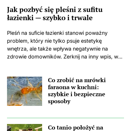
Jak pozbyć się pleśni z sufitu
łazienki — szybko i trwale
Pleśń na suficie łazienki stanowi poważny
problem, który nie tylko psuje estetykę
wnętrza, ale także wpływa negatywnie na
zdrowie domowników. Zerknij na inny wpis, w
którym pojawił się podobny wątek.
Zastanawiasz się, skąd wzięła się ta
Co zrobić na mrówki
nieprzyjemna towarzyszka? Główną
faraona w kuchni:
przyczyną...
szybkie i bezpieczne
sposoby
Co tanio położyć na