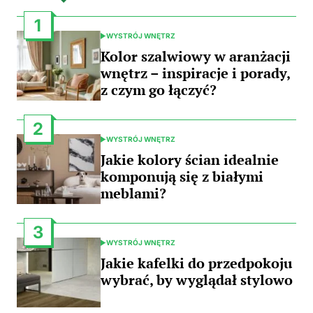
1
WYSTRÓJ WNĘTRZ
POSTED
IN
Kolor szalwiowy w aranżacji
wnętrz – inspiracje i porady,
z czym go łączyć?
2
WYSTRÓJ WNĘTRZ
POSTED
IN
Jakie kolory ścian idealnie
komponują się z białymi
meblami?
3
WYSTRÓJ WNĘTRZ
POSTED
IN
Jakie kafelki do przedpokoju
wybrać, by wyglądał stylowo