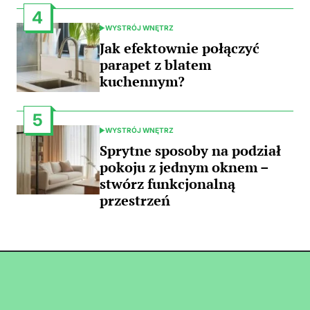
4
WYSTRÓJ WNĘTRZ
POSTED
IN
Jak efektownie połączyć
parapet z blatem
kuchennym?
5
WYSTRÓJ WNĘTRZ
POSTED
IN
Sprytne sposoby na podział
pokoju z jednym oknem –
stwórz funkcjonalną
przestrzeń