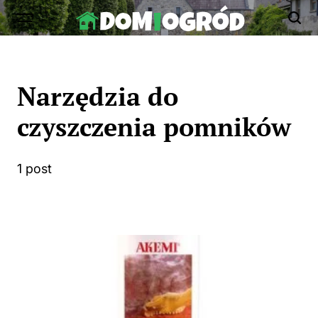
Skip
to
Dom-
content
Ogród.edu.pl
Narzędzia do
czyszczenia pomników
1 post