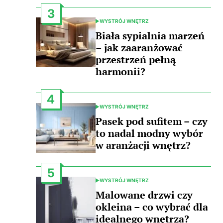
3
WYSTRÓJ WNĘTRZ
POSTED
IN
Biała sypialnia marzeń
– jak zaaranżować
przestrzeń pełną
harmonii?
4
WYSTRÓJ WNĘTRZ
POSTED
IN
Pasek pod sufitem – czy
to nadal modny wybór
w aranżacji wnętrz?
5
WYSTRÓJ WNĘTRZ
POSTED
IN
Malowane drzwi czy
okleina – co wybrać dla
idealnego wnętrza?