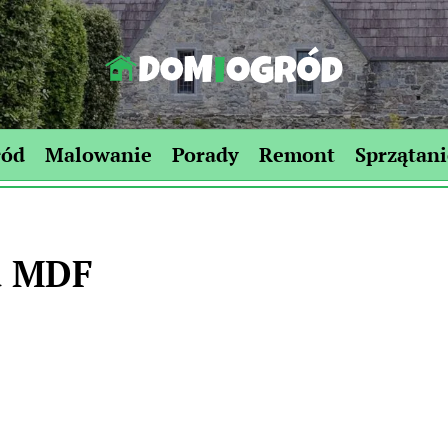
Dom-
Ogród.edu.pl
ród
Malowanie
Porady
Remont
Sprzątani
a MDF