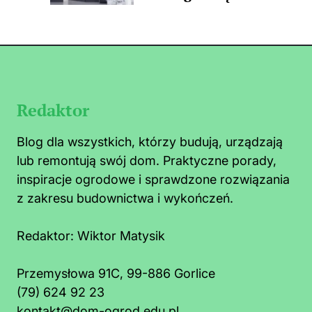
Redaktor
Blog dla wszystkich, którzy budują, urządzają
lub remontują swój dom. Praktyczne porady,
inspiracje ogrodowe i sprawdzone rozwiązania
z zakresu budownictwa i wykończeń.
Redaktor:
Wiktor Matysik
Przemysłowa 91C, 99-886 Gorlice
(79) 624 92 23
o zrobić na mrówki faraona w kuchni:
Co t
kontakt@dom-ogrod.edu.pl