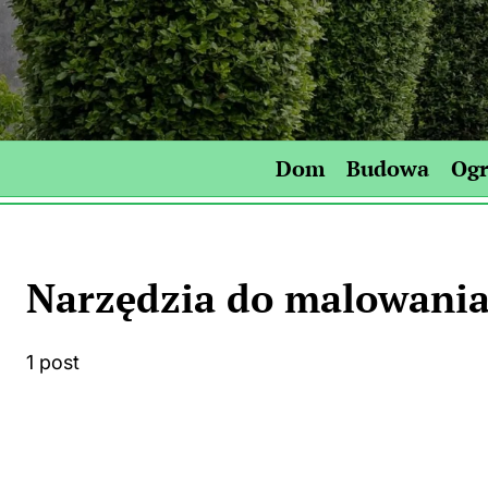
Skip
to
content
Dom
Budowa
Og
Narzędzia do malowani
1 post