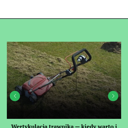
 —
Wertykulacja trawnika — kiedy warto i
C