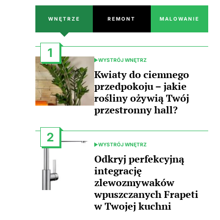
WNĘTRZE
REMONT
MALOWANIE
1
WYSTRÓJ WNĘTRZ
POSTED
IN
Kwiaty do ciemnego
przedpokoju – jakie
rośliny ożywią Twój
przestronny hall?
2
WYSTRÓJ WNĘTRZ
POSTED
IN
Odkryj perfekcyjną
integrację
zlewozmywaków
wpuszczanych Frapeti
w Twojej kuchni