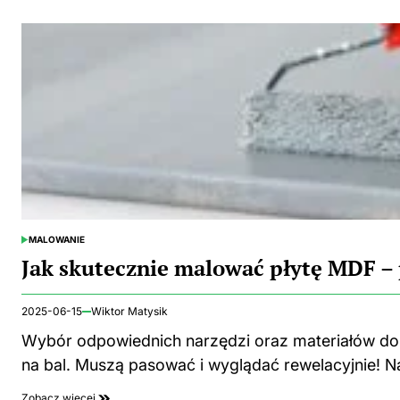
MALOWANIE
POSTED
IN
Jak skutecznie malować płytę MDF –
2025-06-15
Wiktor Matysik
Wybór odpowiednich narzędzi oraz materiałów d
na bal. Muszą pasować i wyglądać rewelacyjnie! 
Zobacz więcej