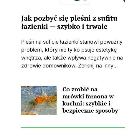
Jak pozbyć się pleśni z sufitu
łazienki — szybko i trwale
Pleśń na suficie łazienki stanowi poważny
problem, który nie tylko psuje estetykę
wnętrza, ale także wpływa negatywnie na
zdrowie domowników. Zerknij na inny
wpis, w którym pojawił się podobny
wątek. Zastanawiasz się, skąd wzięła się
Co zrobić na
ta nieprzyjemna towarzyszka? Główną
mrówki faraona w
przyczyną...
kuchni: szybkie i
bezpieczne sposoby