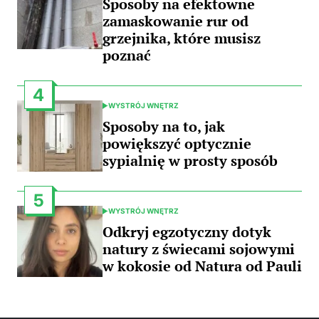
Sposoby na efektowne
zamaskowanie rur od
grzejnika, które musisz
poznać
4
WYSTRÓJ WNĘTRZ
POSTED
IN
Sposoby na to, jak
powiększyć optycznie
sypialnię w prosty sposób
5
WYSTRÓJ WNĘTRZ
POSTED
IN
Odkryj egzotyczny dotyk
natury z świecami sojowymi
w kokosie od Natura od Pauli