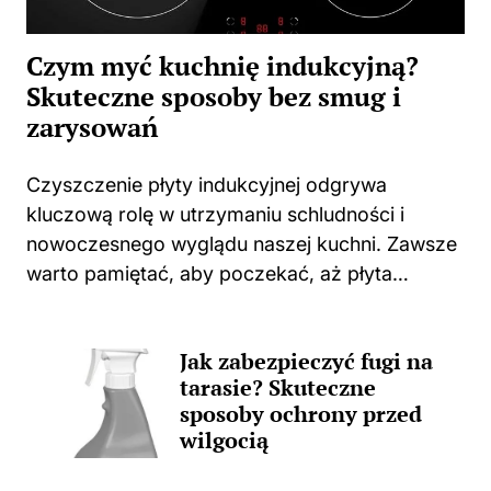
Czym myć kuchnię indukcyjną?
Skuteczne sposoby bez smug i
zarysowań
Czyszczenie płyty indukcyjnej odgrywa
kluczową rolę w utrzymaniu schludności i
nowoczesnego wyglądu naszej kuchni. Zawsze
warto pamiętać, aby poczekać, aż płyta
całkowicie ostygnie po gotowaniu. Użycie
jakichkolwiek środków czyszczących na ciepłej
Jak zabezpieczyć fugi na
powierzchni może prowadzić do
tarasie? Skuteczne
nieprzyjemnych zapachów, a także trwałych...
sposoby ochrony przed
wilgocią