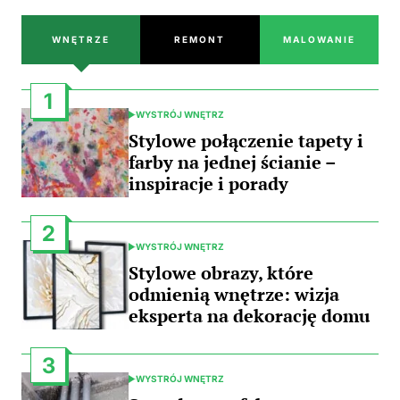
WNĘTRZE
REMONT
MALOWANIE
1
WYSTRÓJ WNĘTRZ
POSTED
IN
Stylowe połączenie tapety i
farby na jednej ścianie –
inspiracje i porady
2
WYSTRÓJ WNĘTRZ
POSTED
IN
Stylowe obrazy, które
odmienią wnętrze: wizja
eksperta na dekorację domu
3
WYSTRÓJ WNĘTRZ
POSTED
IN