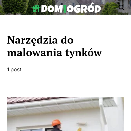
Skip
to
Dom-
content
Ogród.edu.pl
Narzędzia do
malowania tynków
1 post