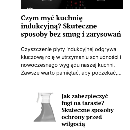
Czym myć kuchnię
indukcyjną? Skuteczne
sposoby bez smug i zarysowań
Czyszczenie płyty indukcyjnej odgrywa
kluczową rolę w utrzymaniu schludności i
nowoczesnego wyglądu naszej kuchni.
Zawsze warto pamiętać, aby poczekać,
aż płyta całkowicie ostygnie po
gotowaniu. Użycie jakichkolwiek środków
Jak zabezpieczyć
czyszczących na ciepłej powierzchni
fugi na tarasie?
może prowadzić do nieprzyjemnych
Skuteczne sposoby
zapachów, a także trwałych...
ochrony przed
wilgocią