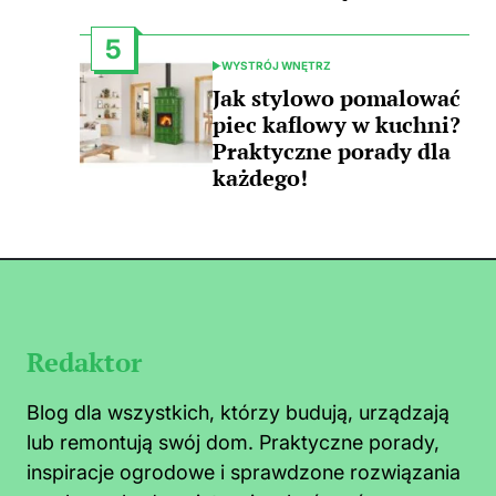
5
WYSTRÓJ WNĘTRZ
POSTED
IN
Jak stylowo pomalować
piec kaflowy w kuchni?
Praktyczne porady dla
każdego!
Redaktor
Blog dla wszystkich, którzy budują, urządzają
lub remontują swój dom. Praktyczne porady,
inspiracje ogrodowe i sprawdzone rozwiązania