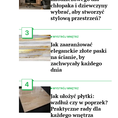
chłopaka i dziewczyny
wybrać, aby stworzyć
stylową przestrzeń?
3
WYSTRÓJ WNĘTRZ
POSTED
IN
Jak zaaranżować
eleganckie złote paski
na ścianie, by
zachwycały każdego
dnia
4
WYSTRÓJ WNĘTRZ
POSTED
IN
Jak ułożyć płytki:
wzdłuż czy w poprzek?
Praktyczne rady dla
każdego wnętrza