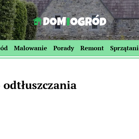
Dom-
Ogród.edu.pl
ród
Malowanie
Porady
Remont
Sprzątani
 odtłuszczania