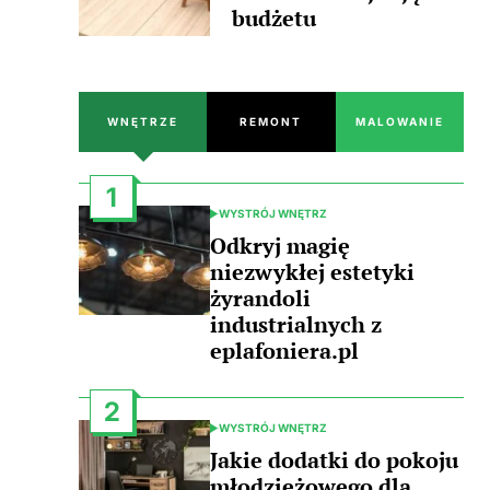
budżetu
WNĘTRZE
REMONT
MALOWANIE
1
WYSTRÓJ WNĘTRZ
POSTED
IN
Odkryj magię
niezwykłej estetyki
żyrandoli
industrialnych z
eplafoniera.pl
2
WYSTRÓJ WNĘTRZ
POSTED
IN
Jakie dodatki do pokoju
młodzieżowego dla